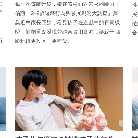
出
每一次遊戲經驗，都在累積面對未來的能力！
性
手
信誼「2-8歲遊戲行為與發展現況大調查」募
展
集近萬家長回饋，看見孩子在遊戲中的真實樣
散
貌，歸納重點發現並結合實用資源，讓親子都
合
行
能玩得更投入、更有愛。