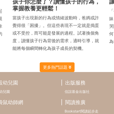
孩子你怎麼了？讀懂孩子的行為，
掌握教養更輕鬆！
起
「
當孩子出現新的行為或情緒波動時，爸媽或許
親
妹
覺得很「困擾」。但這些表現不一定就是搗蛋
幸
哭
或不受控，而可能是發展的過程。試著換個角
的
何
度，讀懂孩子行為背後的需求，適時引導，就
為
能將每個瞬間轉化為孩子成長的契機。
更多熱門話題
設幼兒園
出版服務
幼兒園
信誼基金出版社
袋鼠幼師網
閱讀推廣
Bookstart閱讀起步走