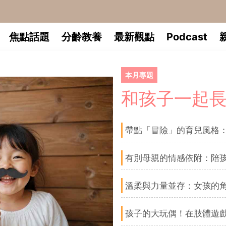
焦點話題
分齡教養
最新觀點
Podcast
本月專題
和孩子一起
帶點「冒險」的育兒風格
有別母親的情感依附：陪
溫柔與力量並存：女孩的
孩子的大玩偶！在肢體遊