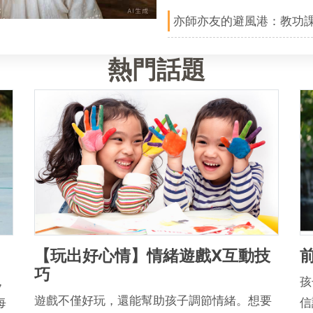
亦師亦友的避風港：教功
熱門話題
【玩出好心情】情緒遊戲X互動技
巧
，
孩
遊戲不僅好玩，還能幫助孩子調節情緒。想要
每
信