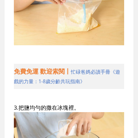
免費免運 歡迎索閱丨
忙碌爸媽必讀手冊《遊
戲的力量：1-8歲分齡共玩指南》
3.把鹽均勻的撒在冰塊裡。