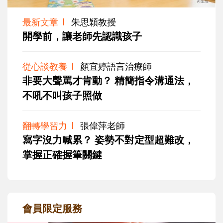
最新文章
朱思穎教授
開學前，讓老師先認識孩子
從心談教養
顏宜婷語言治療師
非要大聲罵才肯動？ 精簡指令溝通法，
不吼不叫孩子照做
翻轉學習力
張偉萍老師
寫字沒力喊累？ 姿勢不對定型超難改，
掌握正確握筆關鍵
會員限定服務