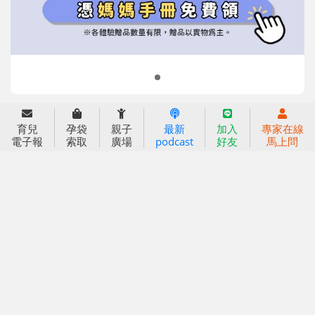
2022信誼年度報告
小袋鼠幼師網
2023信誼年度報告
2024信誼年度報告
2025信誼年度報告
育兒服務
好好育兒
育兒
孕袋
親子
最新
加入
專家在線
電子報
索取
廣場
podcast
好友
馬上問
好孕袋
分齡育兒電子報
線上教養諮詢
出版服務
好好生活廣場
信誼基金出版社
小太陽親子館
小太陽親子書房
閱讀推廣
知新劇場
Bookstart閱讀起步走
農人餐桌