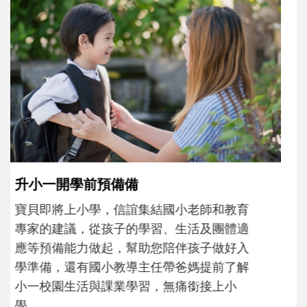
和孩子一起長大的那個男人│讀懂父親的
不同模樣
沒有人天生就擅長當爸爸！男人總是在一次
次「前所未有」的體驗中，跟著孩子一起長
大。從給予安全感的肢體遊戲，到獨立自
主、角色認同及解決問題的能力養成。爸爸
正嘗試用不同的模樣，參與孩子每個重要的