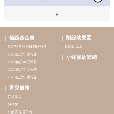
2024信誼年度報告
2025信誼年度報告
育兒服務
好好育兒
好孕袋
分齡育兒電子報
線上教養諮詢
出版服務
好好生活廣場
信誼基金出版社
小太陽親子館
小太陽親子書房
閱讀推廣
知新劇場
Bookstart閱讀起步走
農人餐桌
信誼幼兒文學獎
Green & Safe
信誼兒童動畫獎