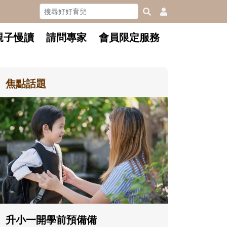
親子慢讀
請問專家
會員限定服務
焦點話題
和孩子一起長大的那個男人│讀
懂父親的不同模樣
沒有人天生就擅長當爸爸！男人總是
在一次次「前所未有」的體驗中，跟
著孩子一起長大。從給予安全感的肢
體遊戲，到獨立自主、角色認同及解
決問題的能力養成。爸爸正嘗試用不