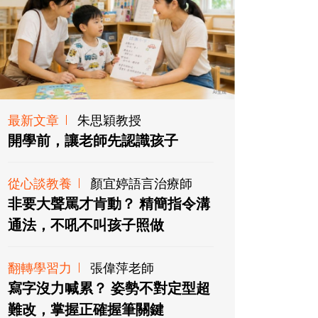
最新文章
朱思穎教授
開學前，讓老師先認識孩子
從心談教養
顏宜婷語言治療師
非要大聲罵才肯動？ 精簡指令溝
通法，不吼不叫孩子照做
翻轉學習力
張偉萍老師
寫字沒力喊累？ 姿勢不對定型超
難改，掌握正確握筆關鍵