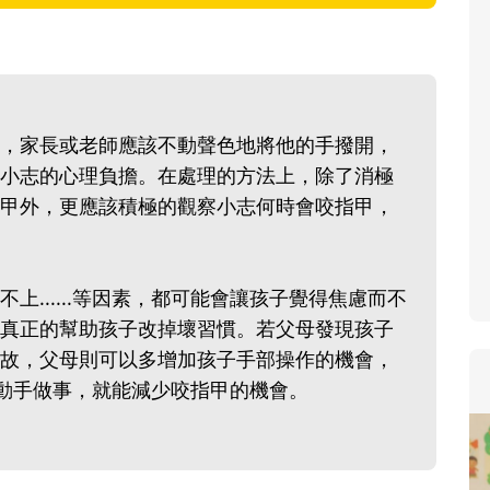
寶貝即將上小學，信誼集結國小
和教育專家的建議，從孩子的學
生活及團體適應等預備能力做起
助您陪伴孩子做好入學準備，還
，家長或老師應該不動聲色地將他的手撥開，
小教導主任帶爸媽提前了解小一
小志的心理負擔。在處理的方法上，除了消極
生活與課業學習，無痛銜接上小
甲外，更應該積極的觀察小志何時會咬指甲，
上......等因素，都可能會讓孩子覺得焦慮而不
真正的幫助孩子改掉壞習慣。若父母發現孩子
故，父母則可以多增加孩子手部操作的機會，
讓他動手做事，就能減少咬指甲的機會。