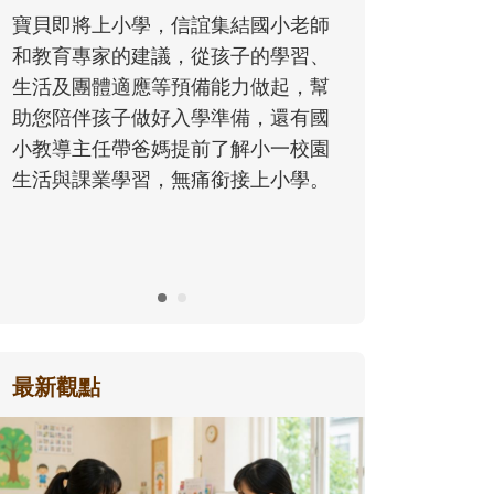
同的模樣，參與孩子每個重要的成長
老師
歷程。
習、
，幫
有國
校園
學。
最新觀點