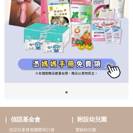
信誼基金會
附設幼兒園
信誼兒童發展國際研討會
實驗幼兒園
2022信誼年度報告
小袋鼠幼師網
2023信誼年度報告
2024信誼年度報告
2025信誼年度報告
育兒服務
好好育兒
好孕袋
分齡育兒電子報