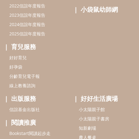
線上教養諮詢
出版服務
好好生活廣場
信誼基金出版社
小太陽親子館
小太陽親子書房
閱讀推廣
知新劇場
Bookstart閱讀起步走
農人餐桌
信誼幼兒文學獎
Green & Safe
信誼兒童動畫獎
小袋鼠說故事劇團
service@hsin-yi.org.tw
信誼好好育兒
小太陽親子館
小太陽親子書房
(02)2396-5305轉2345 (週一～週五 9:00～18:00)
認識信誼
合作洽談
智慧財產權聲明