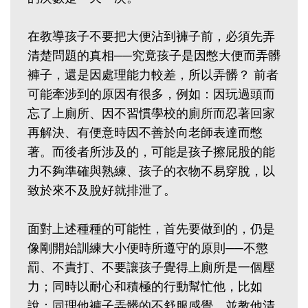
在教導孩子不要把大便沾到褲子前，必須先弄
清楚問題的真相──究竟孩子是因憋大便而弄髒
褲子，還是因處理能力較差，所以弄髒？ 前者
可能牽涉到的原因有很多，例如：因玩過頭而
忘了上廁所、因不習慣學校的廁所而忍著回家
再解決、有便意時因不善於向老師表達而憋
著。而後者所涉及的，可能是孩子擦屁股的能
力不夠準確與熟練、孩子的衣物不易穿脫，以
致於來不及脫好就排泄了。
面對上述種種的可能性，首先要做到的，仍是
像剛開始訓練大小便時所遵守的原則──不懲
罰、不責打、不要讓孩子覺得上廁所是一個壓
力；同時以耐心和積極的行動幫忙他，比如
說：同理他褲子弄髒的不舒服感覺，並教他清