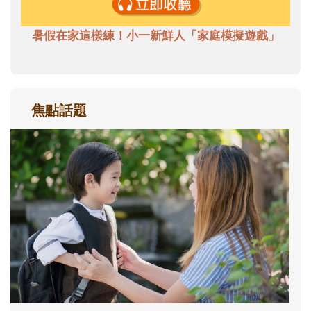
暑假在家這樣練！小一新鮮人「家庭模擬遊戲」
焦點話題