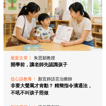
最新文章
朱思穎教授
開學前，讓老師先認識孩子
從心談教養
顏宜婷語言治療師
非要大聲罵才肯動？ 精簡指令溝通法，
不吼不叫孩子照做