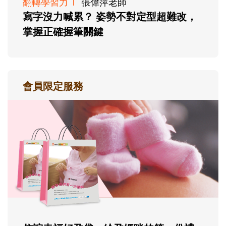
翻轉學習力
張偉萍老師
寫字沒力喊累？ 姿勢不對定型超難改，
掌握正確握筆關鍵
會員限定服務