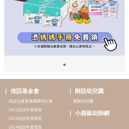
信誼基金會
附設幼兒園
信誼兒童發展國際研討會
實驗幼兒園
2022信誼年度報告
小袋鼠幼師網
2023信誼年度報告
2024信誼年度報告
2025信誼年度報告
育兒服務
好好育兒
好孕袋
分齡育兒電子報
線上教養諮詢
出版服務
好好生活廣場