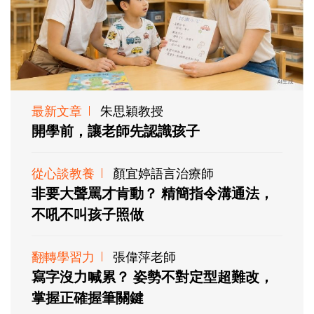
最新文章
朱思穎教授
開學前，讓老師先認識孩子
從心談教養
顏宜婷語言治療師
非要大聲罵才肯動？ 精簡指令溝通法，
不吼不叫孩子照做
翻轉學習力
張偉萍老師
寫字沒力喊累？ 姿勢不對定型超難改，
掌握正確握筆關鍵