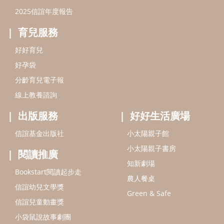
信誼基金出版社
小太陽親子館
小太陽親子書房
閱讀推廣
知新劇場
Bookstart閱讀起步走
農人餐桌
信誼幼兒文學獎
Green & Safe
信誼兒童動畫獎
小袋鼠說故事劇團
service@hsin-yi.org.tw
信誼好好育兒
小太陽親子館
小太陽親子書房
(02)2396-5305轉2345 (週一～週五 9:00～18:00)
認識信誼
合作洽談
智慧財產權聲明
本網站建議使用IE9(含以上)或 Google Chrome 版本瀏覽器
信誼基金會/上誼文化實業股份有限公司 版權所有 ©