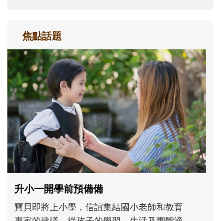
焦點話題
和孩子一起長大的那個男人│讀懂父親的
不同模樣
沒有人天生就擅長當爸爸！男人總是在一次