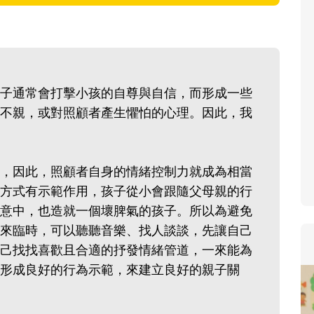
寶貝即將上小學，信誼集結國小老師
和教育專家的建議，從孩子的學習、
生活及團體適應等預備能力做起，幫
助您陪伴孩子做好入學準備，還有國
子通常會打擊小孩的自尊與自信，而形成一些
小教導主任帶爸媽提前了解小一校園
不親，或對照顧者產生懼怕的心理。因此，我
生活與課業學習，無痛銜接上小學。
，因此，照顧者自身的情緒控制力就成為相當
方式有示範作用，孩子從小會跟隨父母親的行
意中，也造就一個壞脾氣的孩子。所以為避免
來臨時，可以聽聽音樂、找人談談，先讓自己
己找找喜歡且合適的抒發情緒管道，一來能為
形成良好的行為示範，來建立良好的親子關