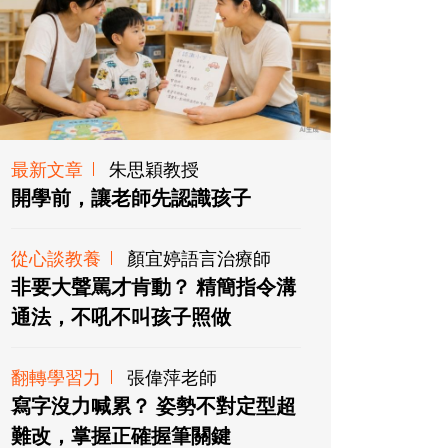
最新文章
朱思穎教授
開學前，讓老師先認識孩子
從心談教養
顏宜婷語言治療師
非要大聲罵才肯動？ 精簡指令溝
通法，不吼不叫孩子照做
翻轉學習力
張偉萍老師
寫字沒力喊累？ 姿勢不對定型超
難改，掌握正確握筆關鍵