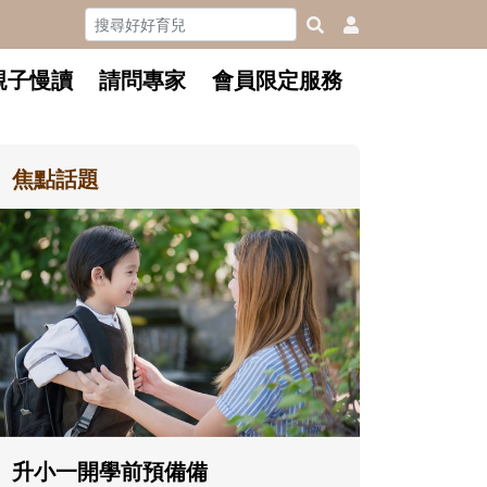
親子慢讀
請問專家
會員限定服務
焦點話題
和孩子一起長大的那個男人│讀
懂父親的不同模樣
沒有人天生就擅長當爸爸！男人總是
在一次次「前所未有」的體驗中，跟
著孩子一起長大。從給予安全感的肢
體遊戲，到獨立自主、角色認同及解
決問題的能力養成。爸爸正嘗試用不