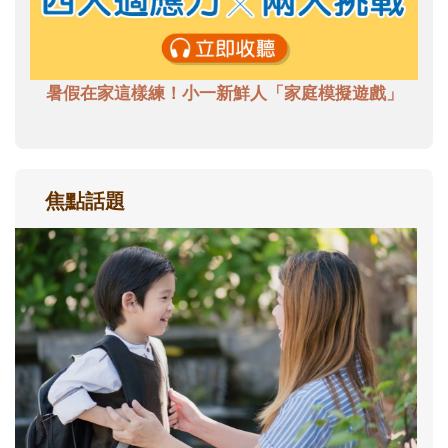
暑假在家這樣練！小一新鮮人「家庭模擬遊戲」
焦點話題