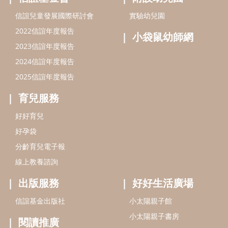
好孕袋
分齡育兒電子報
線上教養諮詢
出版服務
好好生活廣場
信誼基金出版社
小太陽親子館
小太陽親子書房
閱讀推廣
知新劇場
Bookstart閱讀起步走
農人餐桌
信誼幼兒文學獎
Green & Safe
信誼兒童動畫獎
小袋鼠說故事劇團
service@hsin-yi.org.tw
信誼好好育兒
小太陽親子館
小太陽親子書房
(02)2396-5305轉2345 (週一～週五 9:00～18:00)