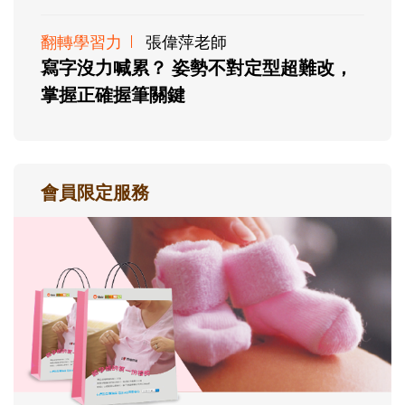
翻轉學習力
張偉萍老師
寫字沒力喊累？ 姿勢不對定型超難改，
掌握正確握筆關鍵
會員限定服務