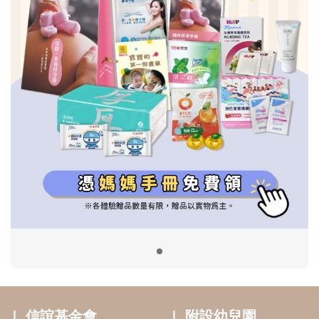
信誼基金會
附設幼兒園
信誼兒童發展國際研討會
實驗幼兒園
2022信誼年度報告
小袋鼠幼師網
2023信誼年度報告
2024信誼年度報告
2025信誼年度報告
育兒服務
好好育兒