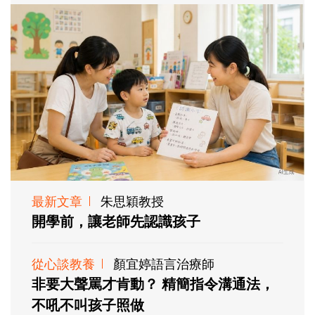
最新文章
朱思穎教授
開學前，讓老師先認識孩子
從心談教養
顏宜婷語言治療師
非要大聲罵才肯動？ 精簡指令溝通法，
不吼不叫孩子照做