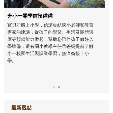
和孩子一起長大的那個男人│讀懂父親的
不同模樣
沒有人天生就擅長當爸爸！男人總是在一次
次「前所未有」的體驗中，跟著孩子一起長
大。從給予安全感的肢體遊戲，到獨立自
主、角色認同及解決問題的能力養成。爸爸
正嘗試用不同的模樣，參與孩子每個重要的
成長歷程。
最新觀點