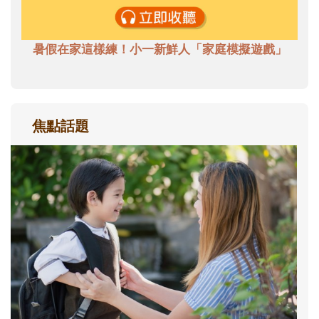
暑假在家這樣練！小一新鮮人「家庭模擬遊戲」
焦點話題