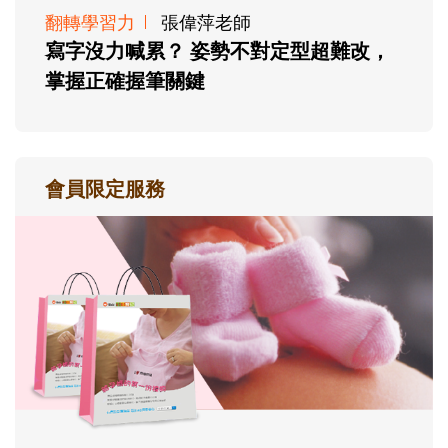
翻轉學習力
張偉萍老師
寫字沒力喊累？ 姿勢不對定型超難改，
掌握正確握筆關鍵
會員限定服務