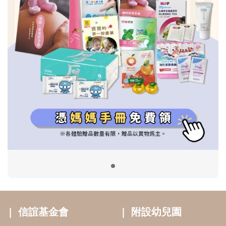
信誼基金會
附設幼兒園
信誼兒童發展國際研討會
實驗幼兒園
2022信誼年度報告
小袋鼠幼師網
2023信誼年度報告
2024信誼年度報告
2025信誼年度報告
育兒服務
好好育兒
好孕袋