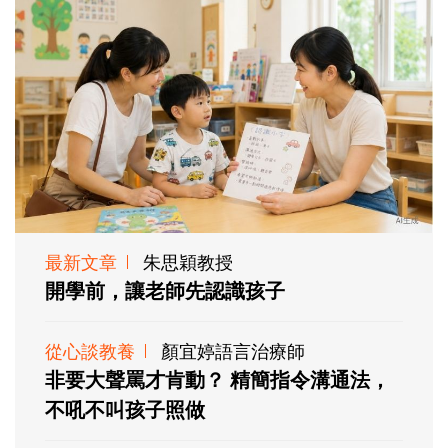
最新文章
朱思穎教授
開學前，讓老師先認識孩子
從心談教養
顏宜婷語言治療師
非要大聲罵才肯動？ 精簡指令溝通法，
不吼不叫孩子照做