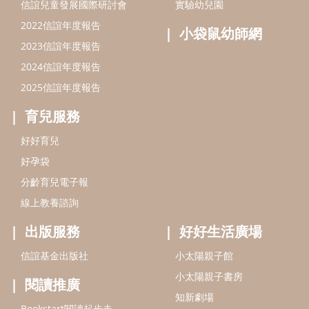
分齡育兒電子報
線上教養諮詢
出版服務
好好生活廣場
信誼基金出版社
小太陽親子館
小太陽親子書房
閱讀推廣
知新劇場
Bookstart閱讀起步走
農人餐桌
信誼幼兒文學獎
Green & Safe
信誼兒童動畫獎
小袋鼠說故事劇團
service@hsin-yi.org.tw
信誼好好育兒
小太陽親子館
小太陽親子書房
(02)2396-5305轉2345 (週一～週五 9:00～18:00)
認識信誼
合作洽談
智慧財產權聲明