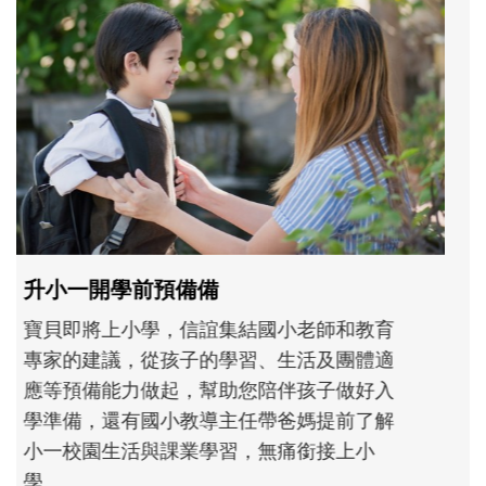
和孩子一起長大的那個男人│讀懂父親的
不同模樣
沒有人天生就擅長當爸爸！男人總是在一次
次「前所未有」的體驗中，跟著孩子一起長
大。從給予安全感的肢體遊戲，到獨立自
主、角色認同及解決問題的能力養成。爸爸
正嘗試用不同的模樣，參與孩子每個重要的