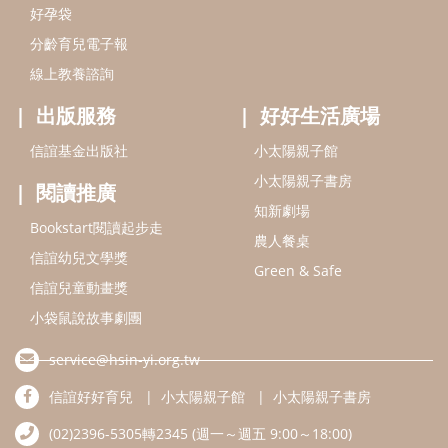
信誼幼兒文學獎
Green & Safe
信誼兒童動畫獎
小袋鼠說故事劇團
service@hsin-yi.org.tw
信誼好好育兒
小太陽親子館
小太陽親子書房
(02)2396-5305轉2345 (週一～週五 9:00～18:00)
認識信誼
合作洽談
智慧財產權聲明
本網站建議使用IE9(含以上)或 Google Chrome 版本瀏覽器
信誼基金會/上誼文化實業股份有限公司 版權所有 ©