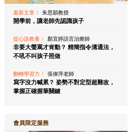
最新文章
朱思穎教授
開學前，讓老師先認識孩子
從心談教養
顏宜婷語言治療師
非要大聲罵才肯動？ 精簡指令溝通法，
不吼不叫孩子照做
翻轉學習力
張偉萍老師
寫字沒力喊累？ 姿勢不對定型超難改，
掌握正確握筆關鍵
會員限定服務