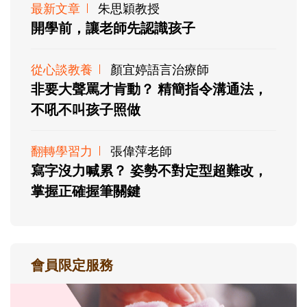
最新文章
朱思穎教授
開學前，讓老師先認識孩子
從心談教養
顏宜婷語言治療師
非要大聲罵才肯動？ 精簡指令溝通法，
不吼不叫孩子照做
翻轉學習力
張偉萍老師
寫字沒力喊累？ 姿勢不對定型超難改，
掌握正確握筆關鍵
會員限定服務