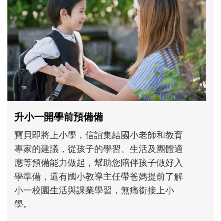
和孩子一起長大的那個男人│讀懂父親的
不同模樣
沒有人天生就擅長當爸爸！男人總是在一次
次「前所未有」的體驗中，跟著孩子一起長
大。從給予安全感的肢體遊戲，到獨立自
主、角色認同及解決問題的能力養成。爸爸
正嘗試用不同的模樣，參與孩子每個重要的
成長歷程。