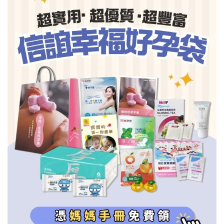
信誼基金會
附設幼兒園
信誼兒童發展國際研討會
實驗幼兒園
2022信誼年度報告
小袋鼠幼師網