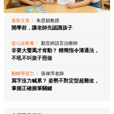
最新文章
朱思穎教授
開學前，讓老師先認識孩子
從心談教養
顏宜婷語言治療師
非要大聲罵才肯動？ 精簡指令溝通法，
不吼不叫孩子照做
翻轉學習力
張偉萍老師
寫字沒力喊累？ 姿勢不對定型超難改，
掌握正確握筆關鍵