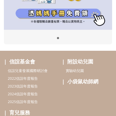
信誼兒童發展國際研討會
實驗幼兒園
2022信誼年度報告
小袋鼠幼師網
2023信誼年度報告
2024信誼年度報告
2025信誼年度報告
育兒服務
好好育兒
好孕袋
分齡育兒電子報
線上教養諮詢
出版服務
好好生活廣場
信誼基金出版社
小太陽親子館
小太陽親子書房
閱讀推廣
知新劇場