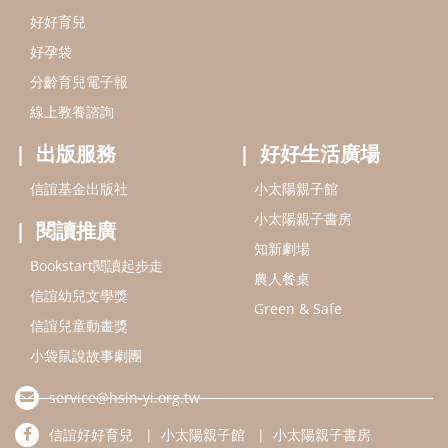
Bookstart閱讀起步走
農人餐桌
信誼幼兒文學獎
Green & Safe
信誼兒童動畫獎
小袋鼠說故事劇團
service@hsin-yi.org.tw
信誼好好育兒
小太陽親子館
小太陽親子書房
(02)2396-5305轉2345 (週一～週五 9:00～18:00)
認識信誼
合作洽談
智慧財產權聲明
本網站建議使用IE9(含以上)或 Google Chrome 版本瀏覽器
信誼基金會/上誼文化實業股份有限公司 版權所有 ©