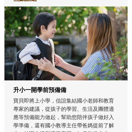
和孩子一起長大的那個男人│讀懂父親的
不同模樣
沒有人天生就擅長當爸爸！男人總是在一次
次「前所未有」的體驗中，跟著孩子一起長
大。從給予安全感的肢體遊戲，到獨立自
主、角色認同及解決問題的能力養成。爸爸
正嘗試用不同的模樣，參與孩子每個重要的
成長歷程。