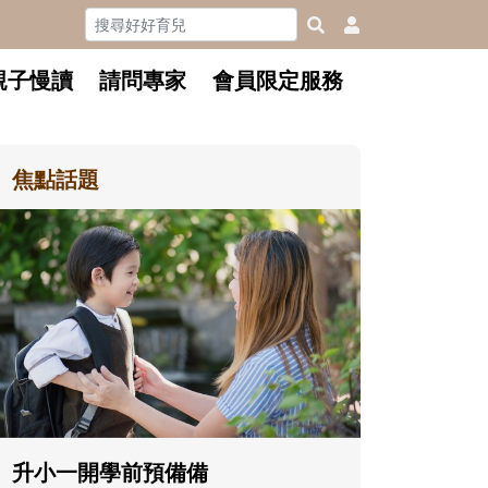
親子慢讀
請問專家
會員限定服務
焦點話題
和孩子一起長大的那個男人│讀
懂父親的不同模樣
沒有人天生就擅長當爸爸！男人總是
在一次次「前所未有」的體驗中，跟
著孩子一起長大。從給予安全感的肢
體遊戲，到獨立自主、角色認同及解
決問題的能力養成。爸爸正嘗試用不