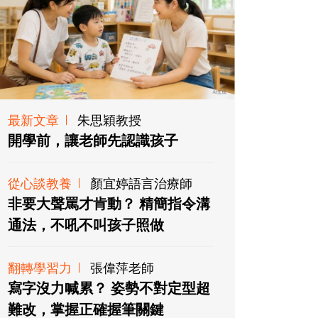
最新文章
朱思穎教授
開學前，讓老師先認識孩子
從心談教養
顏宜婷語言治療師
非要大聲罵才肯動？ 精簡指令溝
通法，不吼不叫孩子照做
翻轉學習力
張偉萍老師
寫字沒力喊累？ 姿勢不對定型超
難改，掌握正確握筆關鍵