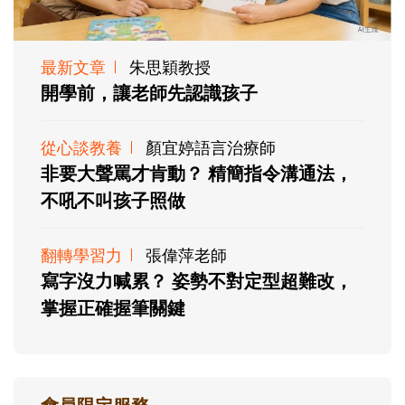
最新文章
朱思穎教授
開學前，讓老師先認識孩子
從心談教養
顏宜婷語言治療師
非要大聲罵才肯動？ 精簡指令溝通法，
不吼不叫孩子照做
翻轉學習力
張偉萍老師
寫字沒力喊累？ 姿勢不對定型超難改，
掌握正確握筆關鍵