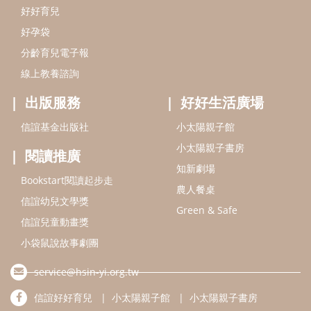
Bookstart閱讀起步走
農人餐桌
信誼幼兒文學獎
Green & Safe
信誼兒童動畫獎
小袋鼠說故事劇團
service@hsin-yi.org.tw
信誼好好育兒
小太陽親子館
小太陽親子書房
(02)2396-5305轉2345 (週一～週五 9:00～18:00)
認識信誼
合作洽談
智慧財產權聲明
本網站建議使用IE9(含以上)或 Google Chrome 版本瀏覽器
信誼基金會/上誼文化實業股份有限公司 版權所有 ©