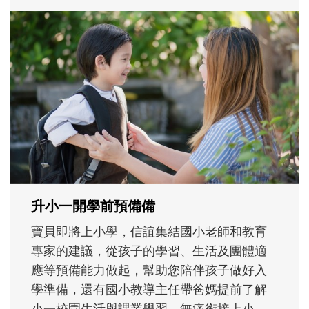
和孩子一起長大的那個男人│讀懂父親的
不同模樣
沒有人天生就擅長當爸爸！男人總是在一次
次「前所未有」的體驗中，跟著孩子一起長
大。從給予安全感的肢體遊戲，到獨立自
主、角色認同及解決問題的能力養成。爸爸
正嘗試用不同的模樣，參與孩子每個重要的
成長歷程。