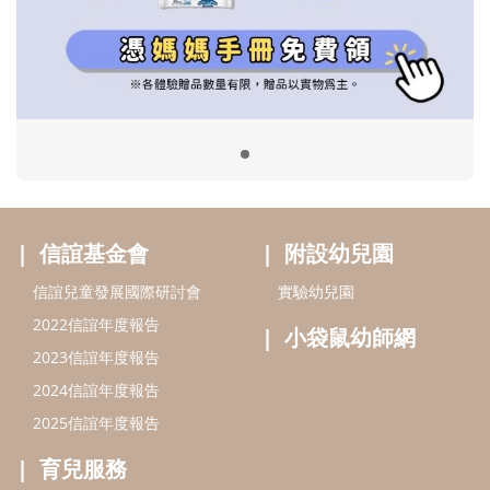
信誼兒童發展國際研討會
實驗幼兒園
2022信誼年度報告
小袋鼠幼師網
2023信誼年度報告
2024信誼年度報告
2025信誼年度報告
育兒服務
好好育兒
好孕袋
分齡育兒電子報
線上教養諮詢
出版服務
好好生活廣場
信誼基金出版社
小太陽親子館
小太陽親子書房
閱讀推廣
知新劇場