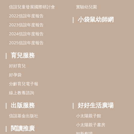
分齡育兒電子報
線上教養諮詢
出版服務
好好生活廣場
信誼基金出版社
小太陽親子館
小太陽親子書房
閱讀推廣
知新劇場
Bookstart閱讀起步走
農人餐桌
信誼幼兒文學獎
Green & Safe
信誼兒童動畫獎
小袋鼠說故事劇團
service@hsin-yi.org.tw
信誼好好育兒
小太陽親子館
小太陽親子書房
(02)2396-5305轉2345 (週一～週五 9:00～18:00)