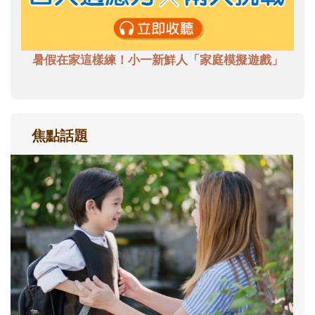
暑假在家這樣練！小一新鮮人「家庭模擬遊戲」
焦點話題