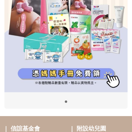
信誼基金會
附設幼兒園
信誼兒童發展國際研討會
實驗幼兒園
2022信誼年度報告
小袋鼠幼師網
2023信誼年度報告
2024信誼年度報告
2025信誼年度報告
育兒服務
好好育兒
好孕袋