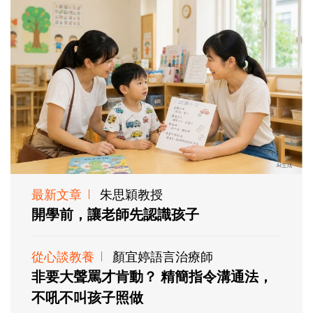
最新文章
朱思穎教授
開學前，讓老師先認識孩子
從心談教養
顏宜婷語言治療師
非要大聲罵才肯動？ 精簡指令溝通法，
不吼不叫孩子照做