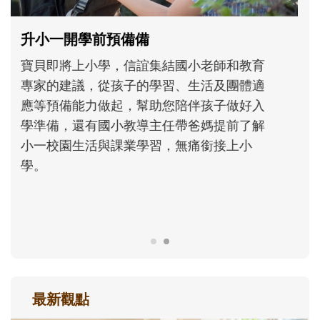
和孩子一起長大的那個男人│讀懂父親的
不同模樣
沒有人天生就擅長當爸爸！男人總是在一次
次「前所未有」的體驗中，跟著孩子一起長
大。從給予安全感的肢體遊戲，到獨立自
主、角色認同及解決問題的能力養成。爸爸
正嘗試用不同的模樣，參與孩子每個重要的
成長歷程。
最新觀點