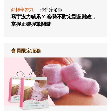
翻轉學習力
張偉萍老師
寫字沒力喊累？ 姿勢不對定型超難改，
掌握正確握筆關鍵
會員限定服務