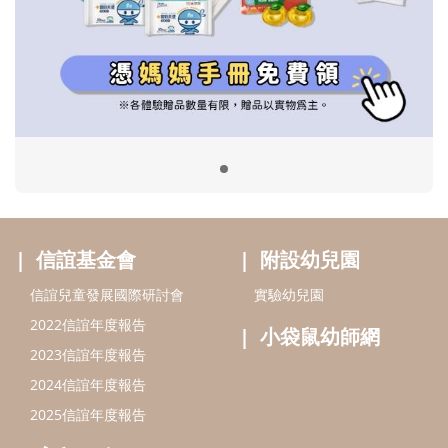
信誼基金會
附設幼兒園
信誼兒童發展國際研討會
實驗幼兒園
2022信誼年度報告
小袋鼠幼師網
2023信誼年度報告
2024信誼年度報告
2025信誼年度報告
育兒服務
好好育兒
好孕袋
分齡育兒電子報
線上教養諮詢
出版服務
好好生活廣場
信誼基金出版社
小太陽親子館
小太陽親子書房