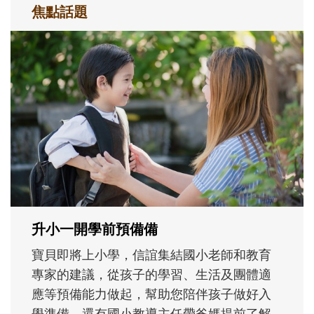
焦點話題
和孩子一起長大的那個男人│讀懂父親的
不同模樣
沒有人天生就擅長當爸爸！男人總是在一次
次「前所未有」的體驗中，跟著孩子一起長
大。從給予安全感的肢體遊戲，到獨立自
主、角色認同及解決問題的能力養成。爸爸
正嘗試用不同的模樣，參與孩子每個重要的
成長歷程。