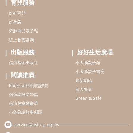
閱讀推廣
知新劇場
Bookstart閱讀起步走
農人餐桌
信誼幼兒文學獎
Green & Safe
信誼兒童動畫獎
小袋鼠說故事劇團
service@hsin-yi.org.tw
信誼好好育兒
小太陽親子館
小太陽親子書房
(02)2396-5305轉2345 (週一～週五 9:00～18:00)
認識信誼
合作洽談
智慧財產權聲明
本網站建議使用IE9(含以上)或 Google Chrome 版本瀏覽器
信誼基金會/上誼文化實業股份有限公司 版權所有 ©