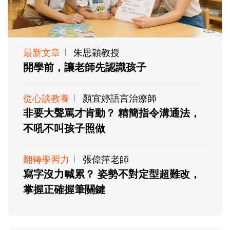
最新文章
朱思穎教授
開學前，讓老師先認識孩子
從心談教養
顏宜婷語言治療師
非要大聲罵才肯動？ 精簡指令溝通法，
不吼不叫孩子照做
翻轉學習力
張偉萍老師
寫字沒力喊累？ 姿勢不對定型超難改，
掌握正確握筆關鍵