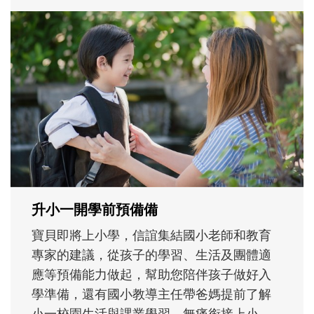
和孩子一起長大的那個男人│讀懂父親的
不同模樣
沒有人天生就擅長當爸爸！男人總是在一次
次「前所未有」的體驗中，跟著孩子一起長
大。從給予安全感的肢體遊戲，到獨立自
主、角色認同及解決問題的能力養成。爸爸
正嘗試用不同的模樣，參與孩子每個重要的
成長歷程。