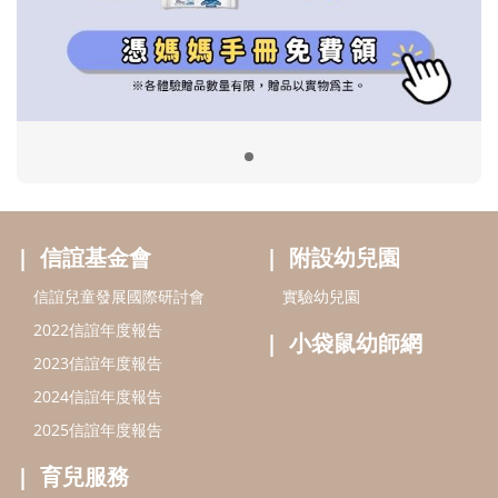
信誼兒童發展國際研討會
實驗幼兒園
2022信誼年度報告
小袋鼠幼師網
2023信誼年度報告
2024信誼年度報告
2025信誼年度報告
育兒服務
好好育兒
好孕袋
分齡育兒電子報
線上教養諮詢
出版服務
好好生活廣場
信誼基金出版社
小太陽親子館
小太陽親子書房
閱讀推廣
知新劇場