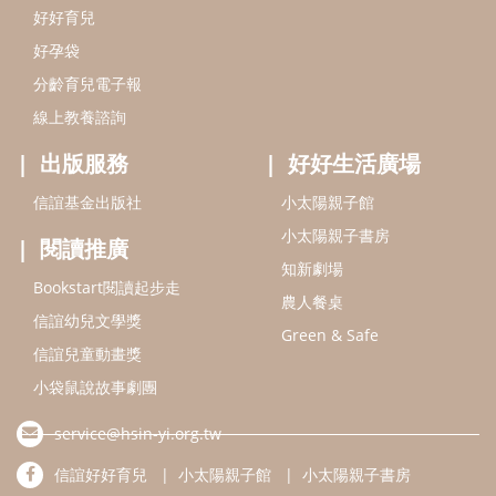
Bookstart閱讀起步走
農人餐桌
信誼幼兒文學獎
Green & Safe
信誼兒童動畫獎
小袋鼠說故事劇團
service@hsin-yi.org.tw
信誼好好育兒
小太陽親子館
小太陽親子書房
(02)2396-5305轉2345 (週一～週五 9:00～18:00)
認識信誼
合作洽談
智慧財產權聲明
本網站建議使用IE9(含以上)或 Google Chrome 版本瀏覽器
信誼基金會/上誼文化實業股份有限公司 版權所有 ©