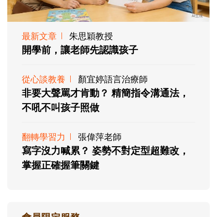
最新文章
朱思穎教授
開學前，讓老師先認識孩子
從心談教養
顏宜婷語言治療師
非要大聲罵才肯動？ 精簡指令溝通法，
不吼不叫孩子照做
翻轉學習力
張偉萍老師
寫字沒力喊累？ 姿勢不對定型超難改，
掌握正確握筆關鍵