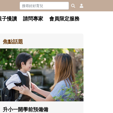
親子慢讀
請問專家
會員限定服務
焦點話題
和孩子一起長大的那個男人│讀
懂父親的不同模樣
沒有人天生就擅長當爸爸！男人總是
在一次次「前所未有」的體驗中，跟
著孩子一起長大。從給予安全感的肢
體遊戲，到獨立自主、角色認同及解
決問題的能力養成。爸爸正嘗試用不