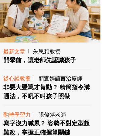
最新文章
朱思穎教授
開學前，讓老師先認識孩子
從心談教養
顏宜婷語言治療師
非要大聲罵才肯動？ 精簡指令溝
通法，不吼不叫孩子照做
翻轉學習力
張偉萍老師
寫字沒力喊累？ 姿勢不對定型超
難改，掌握正確握筆關鍵