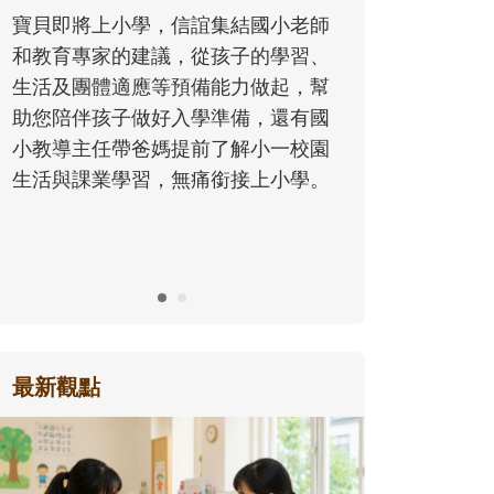
同的模樣，參與孩子每個重要的成長
小老師
歷程。
學習、
起，幫
還有國
一校園
小學。
最新觀點