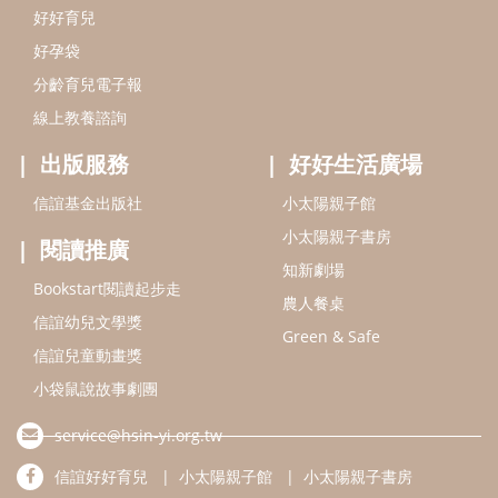
Bookstart閱讀起步走
農人餐桌
信誼幼兒文學獎
Green & Safe
信誼兒童動畫獎
小袋鼠說故事劇團
service@hsin-yi.org.tw
信誼好好育兒
小太陽親子館
小太陽親子書房
(02)2396-5305轉2345 (週一～週五 9:00～18:00)
認識信誼
合作洽談
智慧財產權聲明
本網站建議使用IE9(含以上)或 Google Chrome 版本瀏覽器
信誼基金會/上誼文化實業股份有限公司 版權所有 ©