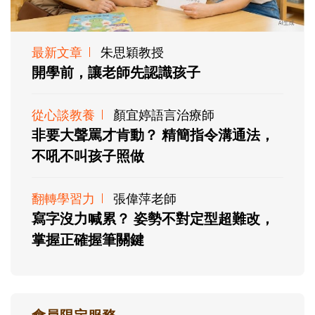
最新文章
朱思穎教授
開學前，讓老師先認識孩子
從心談教養
顏宜婷語言治療師
非要大聲罵才肯動？ 精簡指令溝通法，
不吼不叫孩子照做
翻轉學習力
張偉萍老師
寫字沒力喊累？ 姿勢不對定型超難改，
掌握正確握筆關鍵