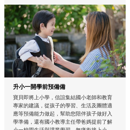
和孩子一起長大的那個男人│讀懂父親的
不同模樣
沒有人天生就擅長當爸爸！男人總是在一次
次「前所未有」的體驗中，跟著孩子一起長
大。從給予安全感的肢體遊戲，到獨立自
主、角色認同及解決問題的能力養成。爸爸
正嘗試用不同的模樣，參與孩子每個重要的
成長歷程。