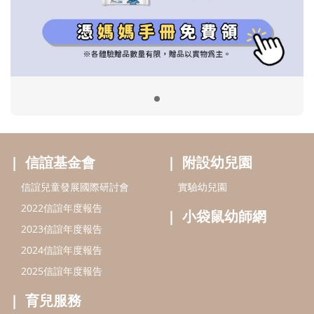
信誼兒童發展國際研討會
實驗幼兒園
2022信誼年度報告
小袋鼠幼師網
2023信誼年度報告
2024信誼年度報告
2025信誼年度報告
育兒服務
好好育兒
好孕袋
分齡育兒電子報
線上教養諮詢
出版服務
好好生活廣場
信誼基金出版社
小太陽親子館
小太陽親子書房
閱讀推廣
知新劇場