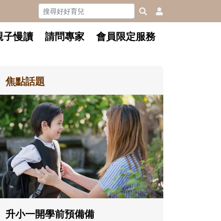
親子慢讀
請問專家
會員限定服務
焦點話題
和孩子一起長大的那個男人│讀
懂父親的不同模樣
沒有人天生就擅長當爸爸！男人總是
在一次次「前所未有」的體驗中，跟
著孩子一起長大。從給予安全感的肢
體遊戲，到獨立自主、角色認同及解
決問題的能力養成。爸爸正嘗試用不