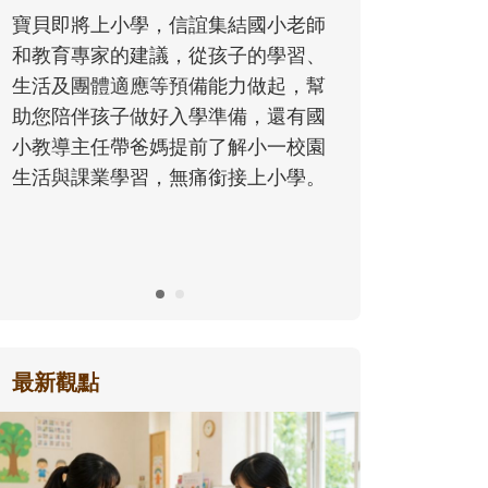
同的模樣，參與孩子每個重要的成長
師
歷程。
、
幫
國
園
。
最新觀點