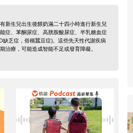
寶貝即將上小學，信誼集結國小老
和教育專家的建議，從孩子的學習
生活及團體適應等預備能力做起，
有新生兒出生後餵奶滿二十四小時進行新生兒
助您陪伴孩子做好入學準備，還有
能症、苯酮尿症、高胱胺酸尿症、半乳糖血症
小教導主任帶爸媽提前了解小一校
-PD缺乏症，俗稱蠶豆症)。這些先天性代謝疾病
生活與課業學習，無痛銜接上小學
期治療，可能造成智能不足或發育障礙。