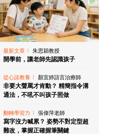
最新文章
朱思穎教授
開學前，讓老師先認識孩子
從心談教養
顏宜婷語言治療師
非要大聲罵才肯動？ 精簡指令溝
通法，不吼不叫孩子照做
翻轉學習力
張偉萍老師
寫字沒力喊累？ 姿勢不對定型超
難改，掌握正確握筆關鍵