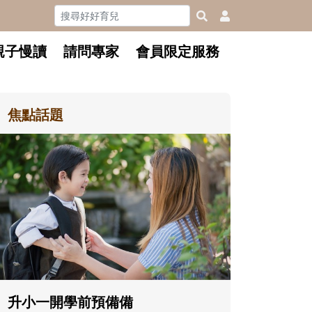
親子慢讀
請問專家
會員限定服務
焦點話題
和孩子一起長大的那個男人│讀
懂父親的不同模樣
沒有人天生就擅長當爸爸！男人總是
在一次次「前所未有」的體驗中，跟
著孩子一起長大。從給予安全感的肢
體遊戲，到獨立自主、角色認同及解
決問題的能力養成。爸爸正嘗試用不