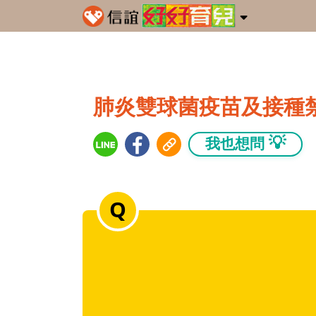
肺炎雙球菌疫苗及接種
💡
我也想問