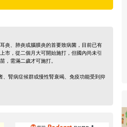
寶貝即將上小學，信誼集結國小
和教育專家的建議，從孩子的學
生活及團體適應等預備能力做起
助您陪伴孩子做好入學準備，還
小教導主任帶爸媽提前了解小一
耳炎、肺炎或腦膜炎的首要致病菌，目前已有
生活與課業學習，無痛銜接上小
上市，從二個月大可開始施打，但國內尚未引
醣疫苗，需滿二歲才可施打。
者、腎病症候群或慢性腎衰竭、免疫功能受到抑