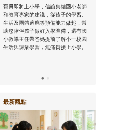
同的模樣，參與孩子每個重要的成長
老師
歷程。
習、
，幫
有國
校園
學。
最新觀點