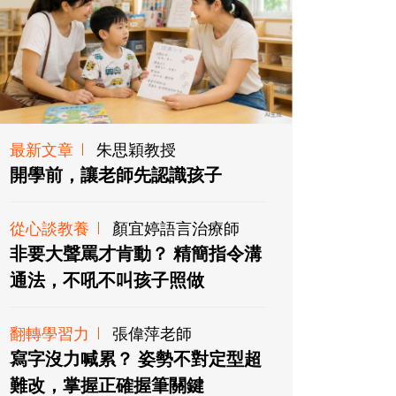
最新文章
朱思穎教授
開學前，讓老師先認識孩子
從心談教養
顏宜婷語言治療師
非要大聲罵才肯動？ 精簡指令溝
通法，不吼不叫孩子照做
翻轉學習力
張偉萍老師
寫字沒力喊累？ 姿勢不對定型超
難改，掌握正確握筆關鍵