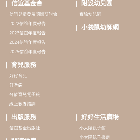
好孕袋
分齡育兒電子報
線上教養諮詢
出版服務
好好生活廣場
信誼基金出版社
小太陽親子館
小太陽親子書房
閱讀推廣
知新劇場
Bookstart閱讀起步走
農人餐桌
信誼幼兒文學獎
Green & Safe
信誼兒童動畫獎
小袋鼠說故事劇團
service@hsin-yi.org.tw
信誼好好育兒
小太陽親子館
小太陽親子書房
(02)2396-5305轉2345 (週一～週五 9:00～18:00)