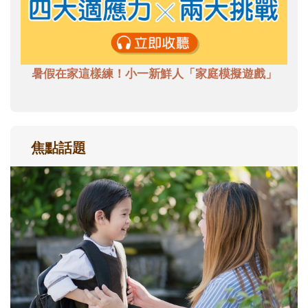
暑假在家這樣練！小一新鮮人「家庭模擬遊戲」
焦點話題
和孩子一起長大的那個男人│讀懂父親的
不同模樣
沒有人天生就擅長當爸爸！男人總是在一次
次「前所未有」的體驗中，跟著孩子一起長
大。從給予安全感的肢體遊戲，到獨立自
主、角色認同及解決問題的能力養成。爸爸