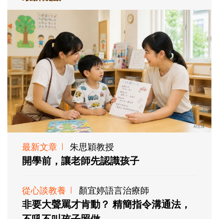
最新文章
朱思穎教授
開學前，讓老師先認識孩子
從心談教養
顏宜婷語言治療師
非要大聲罵才肯動？ 精簡指令溝通法，
不吼不叫孩子照做