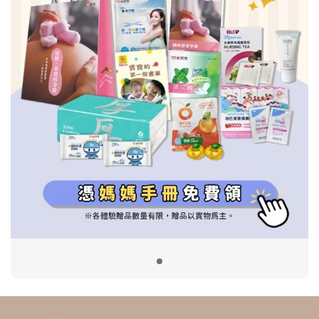
信誼基金會
附設幼兒園
信誼兒童發展國際研討會
實驗幼兒園
2022信誼年度報告
小袋鼠幼師網
2023信誼年度報告
2024信誼年度報告
2025信誼年度報告
育兒服務
好好育兒