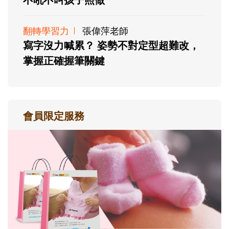
翻轉學習力
張偉萍老師
寫字沒力喊累？ 姿勢不對定型超難改，
掌握正確握筆關鍵
會員限定服務