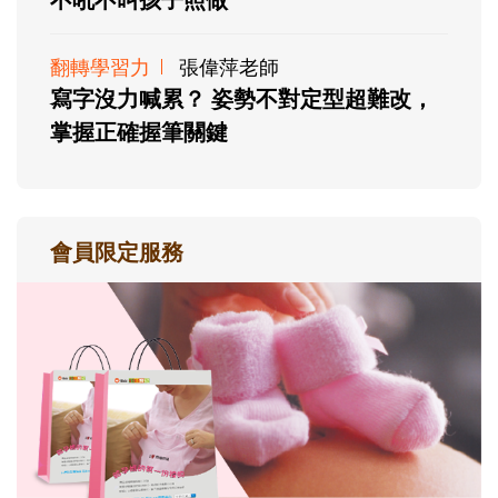
翻轉學習力
張偉萍老師
寫字沒力喊累？ 姿勢不對定型超難改，
掌握正確握筆關鍵
會員限定服務