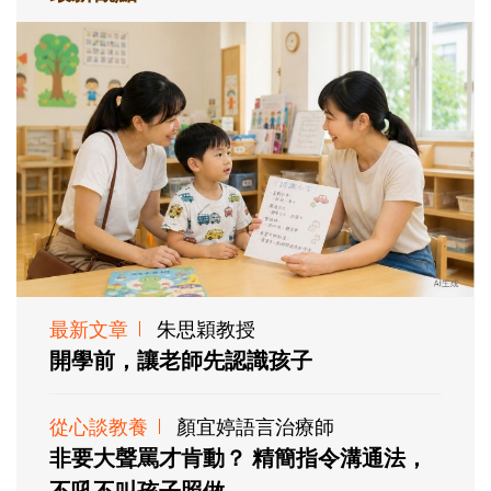
最新文章
朱思穎教授
開學前，讓老師先認識孩子
從心談教養
顏宜婷語言治療師
非要大聲罵才肯動？ 精簡指令溝通法，
不吼不叫孩子照做