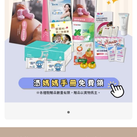
信誼基金會
附設幼兒園
信誼兒童發展國際研討會
實驗幼兒園
2022信誼年度報告
小袋鼠幼師網
2023信誼年度報告
2024信誼年度報告
2025信誼年度報告
育兒服務
好好育兒