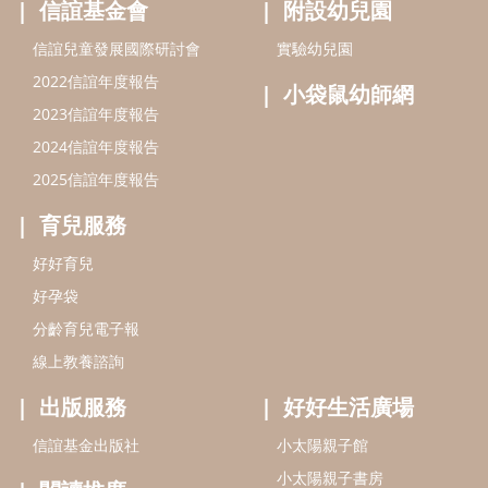
好孕袋
分齡育兒電子報
線上教養諮詢
出版服務
好好生活廣場
信誼基金出版社
小太陽親子館
小太陽親子書房
閱讀推廣
知新劇場
Bookstart閱讀起步走
農人餐桌
信誼幼兒文學獎
Green & Safe
信誼兒童動畫獎
小袋鼠說故事劇團
service@hsin-yi.org.tw
信誼好好育兒
小太陽親子館
小太陽親子書房
(02)2396-5305轉2345 (週一～週五 9:00～18:00)