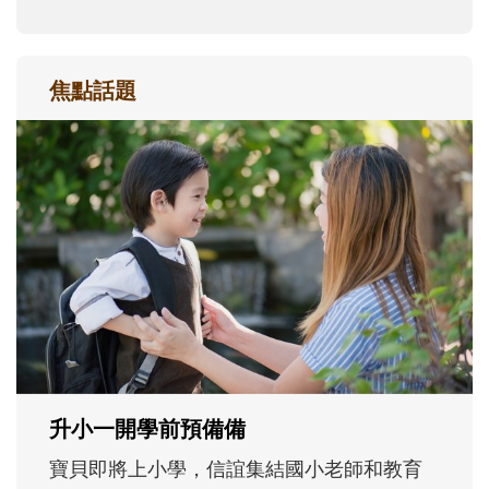
焦點話題
和孩子一起長大的那個男人│讀懂父親的
不同模樣
沒有人天生就擅長當爸爸！男人總是在一次
次「前所未有」的體驗中，跟著孩子一起長
大。從給予安全感的肢體遊戲，到獨立自
主、角色認同及解決問題的能力養成。爸爸
正嘗試用不同的模樣，參與孩子每個重要的
成長歷程。