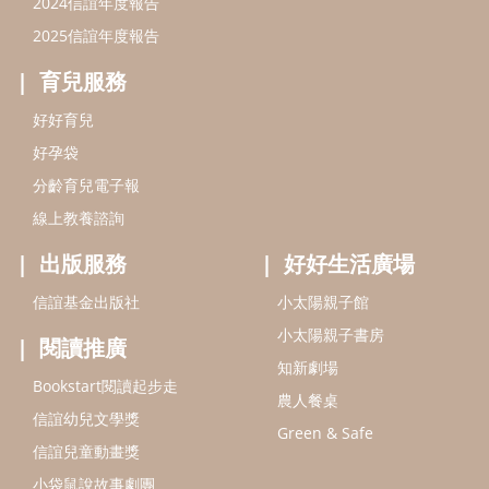
信誼基金出版社
小太陽親子館
小太陽親子書房
閱讀推廣
知新劇場
Bookstart閱讀起步走
農人餐桌
信誼幼兒文學獎
Green & Safe
信誼兒童動畫獎
小袋鼠說故事劇團
service@hsin-yi.org.tw
信誼好好育兒
小太陽親子館
小太陽親子書房
(02)2396-5305轉2345 (週一～週五 9:00～18:00)
認識信誼
合作洽談
智慧財產權聲明
本網站建議使用IE9(含以上)或 Google Chrome 版本瀏覽器
信誼基金會/上誼文化實業股份有限公司 版權所有 ©