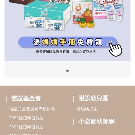
信誼基金會
附設幼兒園
信誼兒童發展國際研討會
實驗幼兒園
2022信誼年度報告
小袋鼠幼師網
2023信誼年度報告
2024信誼年度報告
2025信誼年度報告
育兒服務
好好育兒
好孕袋
分齡育兒電子報
線上教養諮詢
出版服務
好好生活廣場