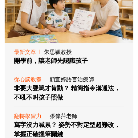
最新文章
朱思穎教授
開學前，讓老師先認識孩子
從心談教養
顏宜婷語言治療師
非要大聲罵才肯動？ 精簡指令溝通法，
不吼不叫孩子照做
翻轉學習力
張偉萍老師
寫字沒力喊累？ 姿勢不對定型超難改，
掌握正確握筆關鍵