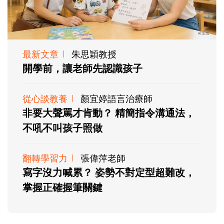
最新文章
朱思穎教授
開學前，讓老師先認識孩子
從心談教養
顏宜婷語言治療師
非要大聲罵才肯動？ 精簡指令溝通法，
不吼不叫孩子照做
翻轉學習力
張偉萍老師
寫字沒力喊累？ 姿勢不對定型超難改，
掌握正確握筆關鍵