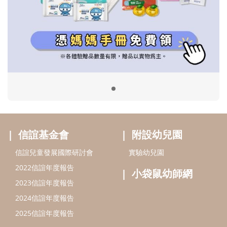
信誼基金會
附設幼兒園
信誼兒童發展國際研討會
實驗幼兒園
2022信誼年度報告
小袋鼠幼師網
2023信誼年度報告
2024信誼年度報告
2025信誼年度報告
育兒服務
好好育兒
好孕袋
分齡育兒電子報
線上教養諮詢
出版服務
好好生活廣場
信誼基金出版社
小太陽親子館
小太陽親子書房