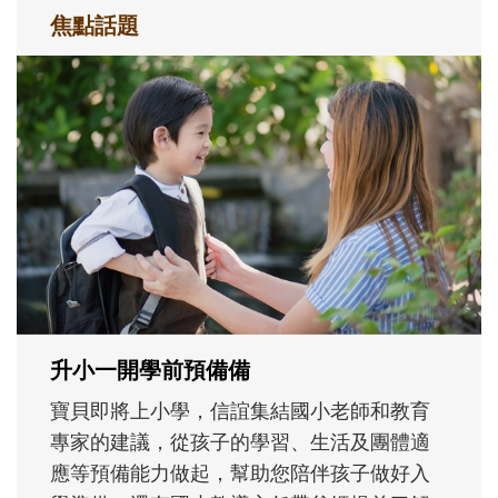
焦點話題
和孩子一起長大的那個男人│讀懂父親的
不同模樣
沒有人天生就擅長當爸爸！男人總是在一次
次「前所未有」的體驗中，跟著孩子一起長
大。從給予安全感的肢體遊戲，到獨立自
主、角色認同及解決問題的能力養成。爸爸
正嘗試用不同的模樣，參與孩子每個重要的
成長歷程。