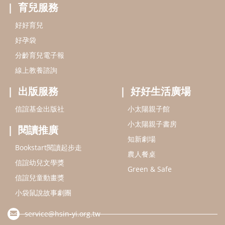
閱讀推廣
知新劇場
Bookstart閱讀起步走
農人餐桌
信誼幼兒文學獎
Green & Safe
信誼兒童動畫獎
小袋鼠說故事劇團
service@hsin-yi.org.tw
信誼好好育兒
小太陽親子館
小太陽親子書房
(02)2396-5305轉2345 (週一～週五 9:00～18:00)
認識信誼
合作洽談
智慧財產權聲明
本網站建議使用IE9(含以上)或 Google Chrome 版本瀏覽器
信誼基金會/上誼文化實業股份有限公司 版權所有 ©