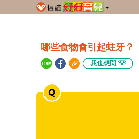
哪些食物會引起蛀牙？
💡
我也想問