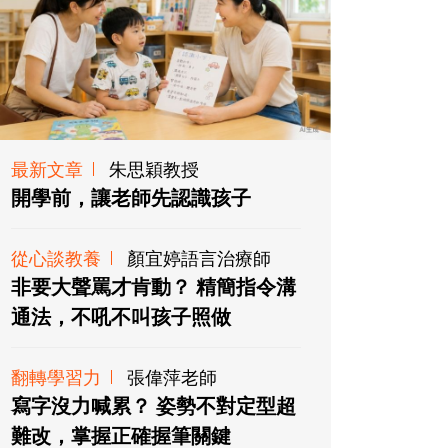
最新文章
朱思穎教授
開學前，讓老師先認識孩子
從心談教養
顏宜婷語言治療師
非要大聲罵才肯動？ 精簡指令溝
通法，不吼不叫孩子照做
翻轉學習力
張偉萍老師
寫字沒力喊累？ 姿勢不對定型超
難改，掌握正確握筆關鍵