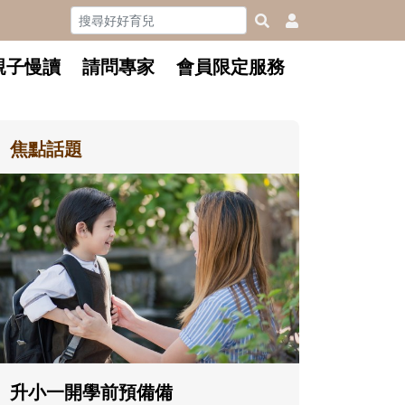
親子慢讀
請問專家
會員限定服務
焦點話題
和孩子一起長大的那個男人│讀
懂父親的不同模樣
沒有人天生就擅長當爸爸！男人總是
在一次次「前所未有」的體驗中，跟
著孩子一起長大。從給予安全感的肢
體遊戲，到獨立自主、角色認同及解
決問題的能力養成。爸爸正嘗試用不