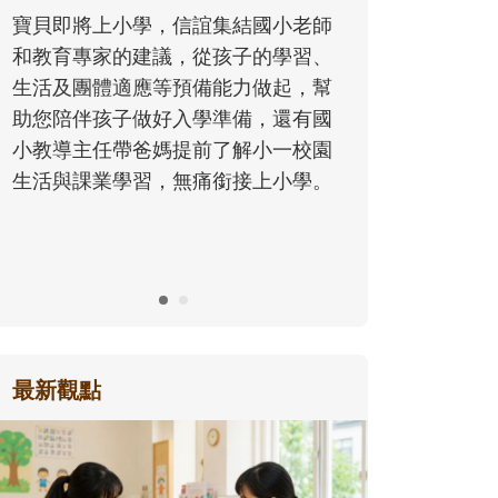
同的模樣，參與孩子每個重要的成長
老師
歷程。
習、
，幫
有國
校園
學。
最新觀點