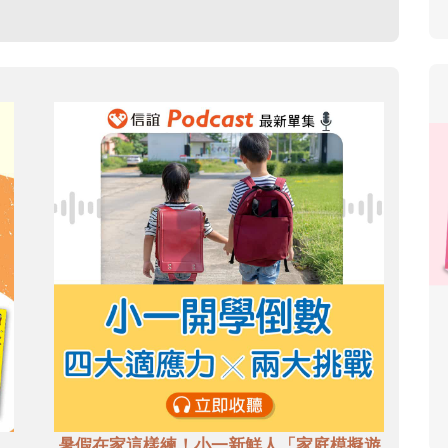
暑假在家這樣練！小一新鮮人「家庭模擬遊