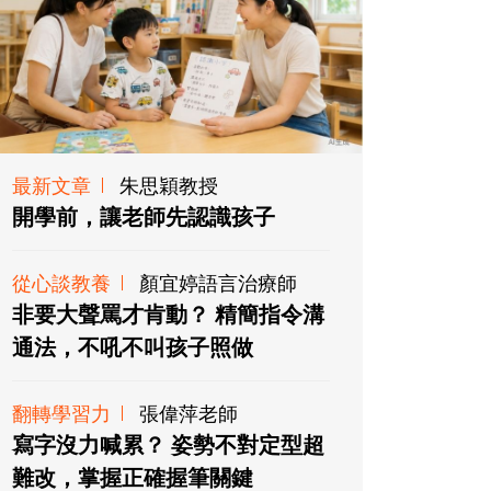
最新文章
朱思穎教授
開學前，讓老師先認識孩子
從心談教養
顏宜婷語言治療師
非要大聲罵才肯動？ 精簡指令溝
通法，不吼不叫孩子照做
翻轉學習力
張偉萍老師
寫字沒力喊累？ 姿勢不對定型超
難改，掌握正確握筆關鍵