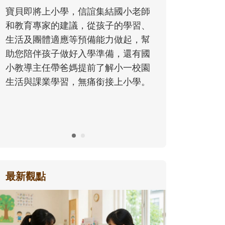
同的模樣，
寶貝即將上小學，信誼集結國小老師
歷程。
和教育專家的建議，從孩子的學習、
生活及團體適應等預備能力做起，幫
助您陪伴孩子做好入學準備，還有國
小教導主任帶爸媽提前了解小一校園
生活與課業學習，無痛銜接上小學。
最新觀點