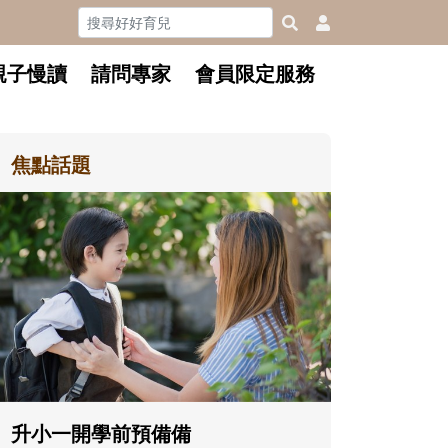
親子慢讀
請問專家
會員限定服務
焦點話題
和孩子一起
懂父親的不
沒有人天生
在一次次「
著孩子一起
體遊戲，到
決問題的能
升小一開學前預備備