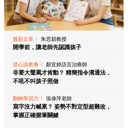
最新文章
朱思穎教授
開學前，讓老師先認識孩子
從心談教養
顏宜婷語言治療師
非要大聲罵才肯動？ 精簡指令溝通法，
不吼不叫孩子照做
翻轉學習力
張偉萍老師
寫字沒力喊累？ 姿勢不對定型超難改，
掌握正確握筆關鍵