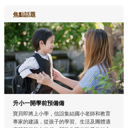
焦點話題
和孩子一起長大的那個男人│讀懂父親的
不同模樣
沒有人天生就擅長當爸爸！男人總是在一次
次「前所未有」的體驗中，跟著孩子一起長
大。從給予安全感的肢體遊戲，到獨立自
主、角色認同及解決問題的能力養成。爸爸
正嘗試用不同的模樣，參與孩子每個重要的
成長歷程。