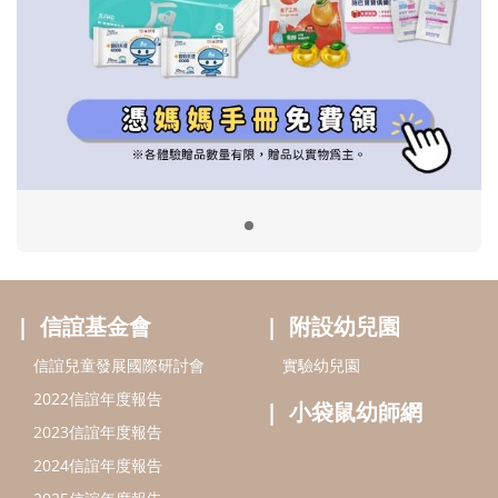
信誼基金會
附設幼兒園
信誼兒童發展國際研討會
實驗幼兒園
2022信誼年度報告
小袋鼠幼師網
2023信誼年度報告
2024信誼年度報告
2025信誼年度報告
育兒服務
好好育兒
好孕袋
分齡育兒電子報
線上教養諮詢
出版服務
好好生活廣場
信誼基金出版社
小太陽親子館