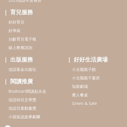
小太陽親子書房
閱讀推廣
知新劇場
Bookstart閱讀起步走
農人餐桌
信誼幼兒文學獎
Green & Safe
信誼兒童動畫獎
小袋鼠說故事劇團
service@hsin-yi.org.tw
信誼好好育兒
小太陽親子館
小太陽親子書房
(02)2396-5305轉2345 (週一～週五 9:00～18:00)
認識信誼
合作洽談
智慧財產權聲明
本網站建議使用IE9(含以上)或 Google Chrome 版本瀏覽器
信誼基金會/上誼文化實業股份有限公司 版權所有 ©