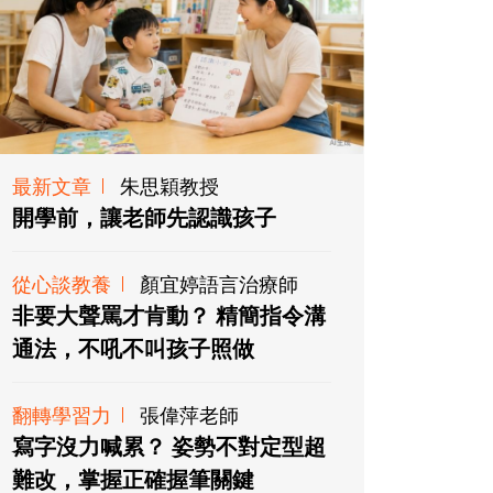
最新文章
朱思穎教授
開學前，讓老師先認識孩子
從心談教養
顏宜婷語言治療師
非要大聲罵才肯動？ 精簡指令溝
通法，不吼不叫孩子照做
翻轉學習力
張偉萍老師
寫字沒力喊累？ 姿勢不對定型超
難改，掌握正確握筆關鍵