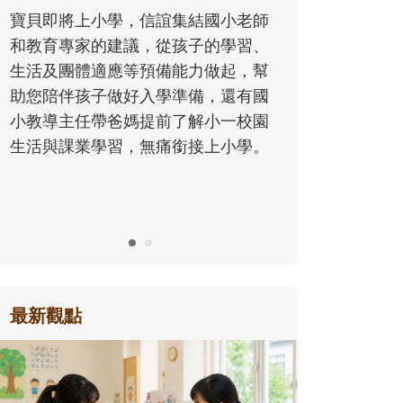
同的模樣，參與孩子每個重要的成長
國小老師
歷程。
的學習、
做起，幫
，還有國
小一校園
上小學。
最新觀點