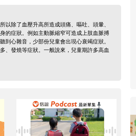
寶貝即將上小學，信誼集結
和教育專家的建議，從孩子
生活及團體適應等預備能力
所以除了血壓升高所造成頭痛、嘔吐、頭暈、
助您陪伴孩子做好入學準備
身的症狀。例如主動脈縮窄可造成上肢血脈搏
小教導主任帶爸媽提前了解
聽到心雜音，少部份兒童會出現心衰竭症狀。
生活與課業學習，無痛銜接
多、發燒等症狀。一般說來，兒童期許多高血