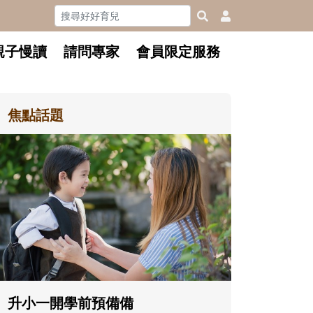
親子慢讀
請問專家
會員限定服務
焦點話題
和孩子一起長大的那個男人│讀
懂父親的不同模樣
沒有人天生就擅長當爸爸！男人總是
在一次次「前所未有」的體驗中，跟
著孩子一起長大。從給予安全感的肢
體遊戲，到獨立自主、角色認同及解
決問題的能力養成。爸爸正嘗試用不