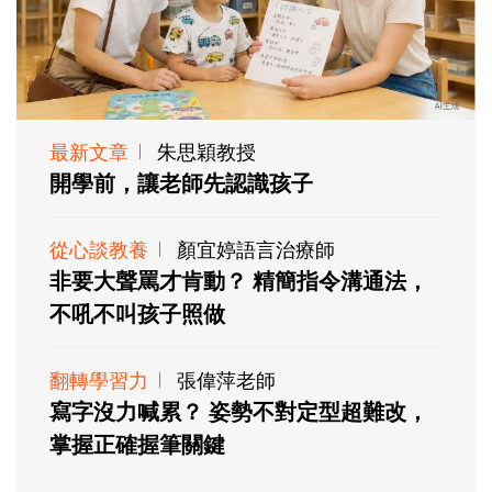
最新文章
朱思穎教授
開學前，讓老師先認識孩子
從心談教養
顏宜婷語言治療師
非要大聲罵才肯動？ 精簡指令溝通法，
不吼不叫孩子照做
翻轉學習力
張偉萍老師
寫字沒力喊累？ 姿勢不對定型超難改，
掌握正確握筆關鍵