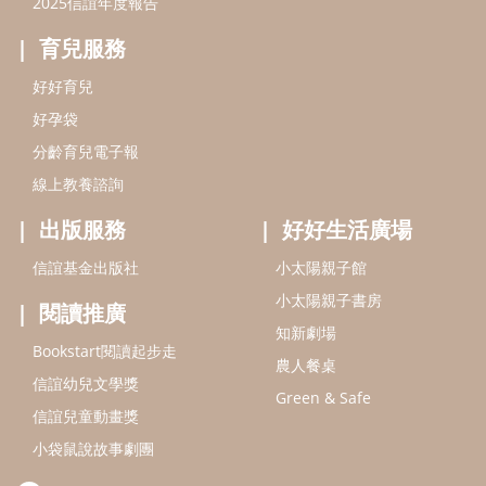
小太陽親子書房
閱讀推廣
知新劇場
Bookstart閱讀起步走
農人餐桌
信誼幼兒文學獎
Green & Safe
信誼兒童動畫獎
小袋鼠說故事劇團
service@hsin-yi.org.tw
信誼好好育兒
小太陽親子館
小太陽親子書房
(02)2396-5305轉2345 (週一～週五 9:00～18:00)
認識信誼
合作洽談
智慧財產權聲明
本網站建議使用IE9(含以上)或 Google Chrome 版本瀏覽器
信誼基金會/上誼文化實業股份有限公司 版權所有 ©