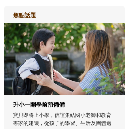
焦點話題
和孩子一起長大的那個男人│讀懂父親的
不同模樣
沒有人天生就擅長當爸爸！男人總是在一次
次「前所未有」的體驗中，跟著孩子一起長
大。從給予安全感的肢體遊戲，到獨立自
主、角色認同及解決問題的能力養成。爸爸
正嘗試用不同的模樣，參與孩子每個重要的
成長歷程。