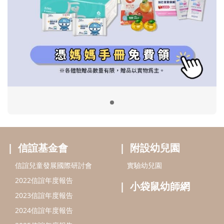
信誼基金會
附設幼兒園
信誼兒童發展國際研討會
實驗幼兒園
2022信誼年度報告
小袋鼠幼師網
2023信誼年度報告
2024信誼年度報告
2025信誼年度報告
育兒服務
好好育兒
好孕袋
分齡育兒電子報
線上教養諮詢
出版服務
好好生活廣場
信誼基金出版社
小太陽親子館