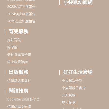
線上教養諮詢
出版服務
好好生活廣場
信誼基金出版社
小太陽親子館
小太陽親子書房
閱讀推廣
知新劇場
Bookstart閱讀起步走
農人餐桌
信誼幼兒文學獎
Green & Safe
信誼兒童動畫獎
小袋鼠說故事劇團
service@hsin-yi.org.tw
信誼好好育兒
小太陽親子館
小太陽親子書房
(02)2396-5305轉2345 (週一～週五 9:00～18:00)
認識信誼
合作洽談
智慧財產權聲明