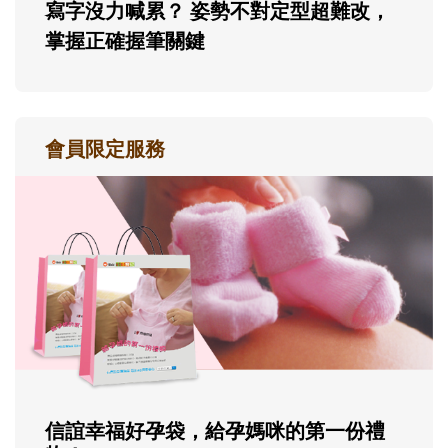
寫字沒力喊累？ 姿勢不對定型超難改，
掌握正確握筆關鍵
會員限定服務
信誼幸福好孕袋，給孕媽咪的第一份禮