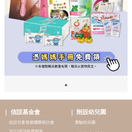
信誼基金會
附設幼兒園
信誼兒童發展國際研討會
實驗幼兒園
2022信誼年度報告
小袋鼠幼師網
2023信誼年度報告
2024信誼年度報告
2025信誼年度報告
育兒服務
好好育兒
好孕袋
分齡育兒電子報