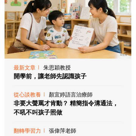
最新文章
朱思穎教授
開學前，讓老師先認識孩子
從心談教養
顏宜婷語言治療師
非要大聲罵才肯動？ 精簡指令溝通法，
不吼不叫孩子照做
翻轉學習力
張偉萍老師