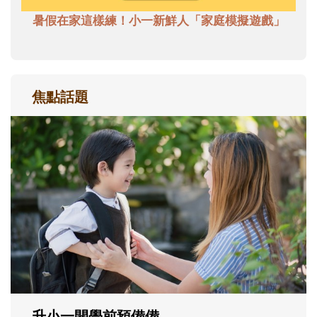
暑假在家這樣練！小一新鮮人「家庭模擬遊戲」
焦點話題
和孩子一起長大的那個男人│讀懂父親的
不同模樣
沒有人天生就擅長當爸爸！男人總是在一次
次「前所未有」的體驗中，跟著孩子一起長
大。從給予安全感的肢體遊戲，到獨立自
主、角色認同及解決問題的能力養成。爸爸
正嘗試用不同的模樣，參與孩子每個重要的
成長歷程。