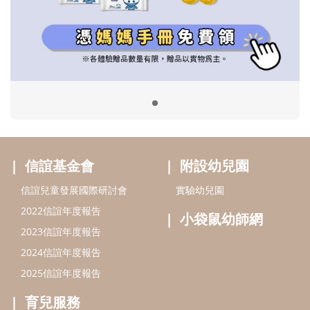
信誼兒童發展國際研討會
實驗幼兒園
2022信誼年度報告
小袋鼠幼師網
2023信誼年度報告
2024信誼年度報告
2025信誼年度報告
育兒服務
好好育兒
好孕袋
分齡育兒電子報
線上教養諮詢
出版服務
好好生活廣場
信誼基金出版社
小太陽親子館
小太陽親子書房
閱讀推廣
知新劇場