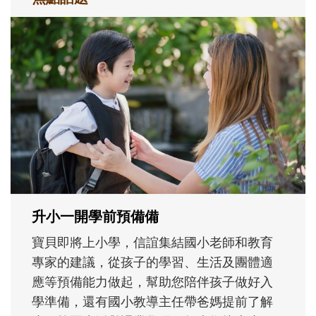
和孩子一起長大的那個男人│讀懂父親的
不同模樣
沒有人天生就擅長當爸爸！男人總是在一次
次「前所未有」的體驗中，跟著孩子一起長
大。從給予安全感的肢體遊戲，到獨立自
主、角色認同及解決問題的能力養成。爸爸
正嘗試用不同的模樣，參與孩子每個重要的
成長歷程。