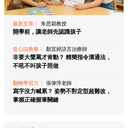
最新文章
朱思穎教授
開學前，讓老師先認識孩子
從心談教養
顏宜婷語言治療師
非要大聲罵才肯動？ 精簡指令溝通法，
不吼不叫孩子照做
翻轉學習力
張偉萍老師
寫字沒力喊累？ 姿勢不對定型超難改，
掌握正確握筆關鍵