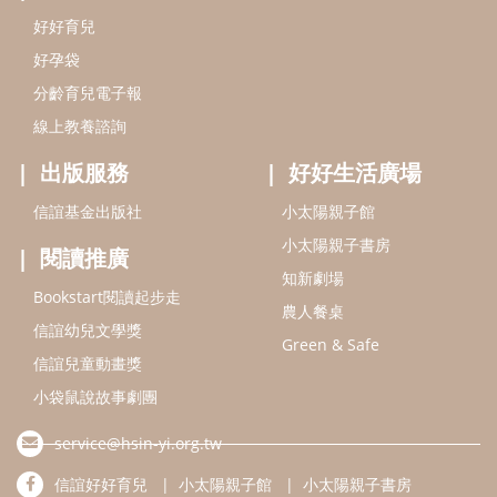
Bookstart閱讀起步走
農人餐桌
信誼幼兒文學獎
Green & Safe
信誼兒童動畫獎
小袋鼠說故事劇團
service@hsin-yi.org.tw
信誼好好育兒
小太陽親子館
小太陽親子書房
(02)2396-5305轉2345 (週一～週五 9:00～18:00)
認識信誼
合作洽談
智慧財產權聲明
本網站建議使用IE9(含以上)或 Google Chrome 版本瀏覽器
信誼基金會/上誼文化實業股份有限公司 版權所有 ©