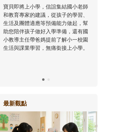
同的模樣，參與孩子每個重要的成長
小老師
歷程。
學習、
起，幫
還有國
一校園
小學。
最新觀點