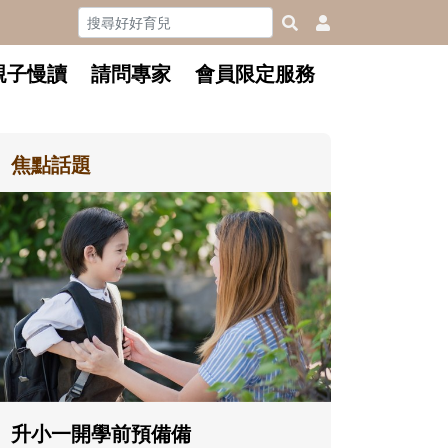
親子慢讀
請問專家
會員限定服務
焦點話題
和孩子一起長大的那個男人│讀
懂父親的不同模樣
沒有人天生就擅長當爸爸！男人總是
在一次次「前所未有」的體驗中，跟
著孩子一起長大。從給予安全感的肢
體遊戲，到獨立自主、角色認同及解
決問題的能力養成。爸爸正嘗試用不