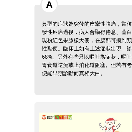
典型的症狀為突發的痙攣性腹痛，常併
發性疼痛過後，病人會顯得倦怠、蒼白
現粉紅色果膠樣大便，在腹部可摸到類
性黏便。臨床上如有上述症狀出現，診
68%。另外有些只以嘔吐為症狀，嘔
胃食道逆流或上消化道阻塞。但若有考
便能早期診斷而真相大白。