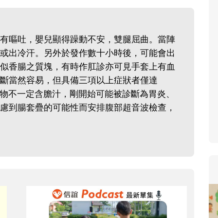
寶貝即將上小學，信誼集結國
和教育專家的建議，從孩子的
生活及團體適應等預備能力做
有嘔吐，嬰兒顯得躁動不安，雙腿屈曲。當陣
助您陪伴孩子做好入學準備，
或出冷汗。另外於發作數十小時後，可能會出
小教導主任帶爸媽提前了解小
似香腸之質塊，有時作肛診亦可見手套上有血
生活與課業學習，無痛銜接上
斷當然容易，但具備三項以上症狀者僅達
吐物不一定含膽汁，剛開始可能被診斷為胃炎、
慮到腸套疊的可能性而安排腹部超音波檢查，