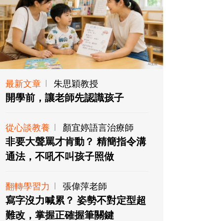
最新文章
朱思穎教授
開學前，讓老師先認識孩子
從心談教養
顏宜婷語言治療師
非要大聲罵才肯動？ 精簡指令溝
通法，不吼不叫孩子照做
翻轉學習力
張偉萍老師
寫字沒力喊累？ 姿勢不對定型超
難改，掌握正確握筆關鍵