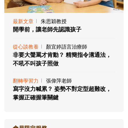
最新文章
朱思穎教授
開學前，讓老師先認識孩子
從心談教養
顏宜婷語言治療師
非要大聲罵才肯動？ 精簡指令溝通法，
不吼不叫孩子照做
翻轉學習力
張偉萍老師
寫字沒力喊累？ 姿勢不對定型超難改，
掌握正確握筆關鍵