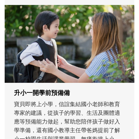
和孩子一起長大的那個男人│讀懂父親的
不同模樣
沒有人天生就擅長當爸爸！男人總是在一次
次「前所未有」的體驗中，跟著孩子一起長
大。從給予安全感的肢體遊戲，到獨立自
主、角色認同及解決問題的能力養成。爸爸
正嘗試用不同的模樣，參與孩子每個重要的
成長歷程。