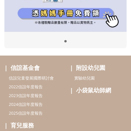
信誼兒童發展國際研討會
實驗幼兒園
2022信誼年度報告
小袋鼠幼師網
2023信誼年度報告
2024信誼年度報告
2025信誼年度報告
育兒服務
好好育兒
好孕袋
分齡育兒電子報
線上教養諮詢
出版服務
好好生活廣場
信誼基金出版社
小太陽親子館
小太陽親子書房
閱讀推廣
知新劇場