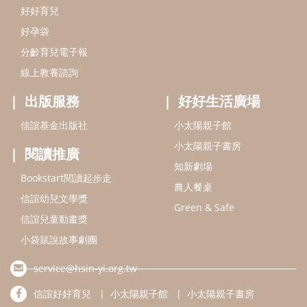
Bookstart閱讀起步走
農人餐桌
信誼幼兒文學獎
Green & Safe
信誼兒童動畫獎
小袋鼠說故事劇團
service@hsin-yi.org.tw
信誼好好育兒
小太陽親子館
小太陽親子書房
(02)2396-5305轉2345 (週一～週五 9:00～18:00)
認識信誼
合作洽談
智慧財產權聲明
本網站建議使用IE9(含以上)或 Google Chrome 版本瀏覽器
信誼基金會/上誼文化實業股份有限公司 版權所有 ©