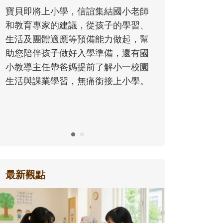
同的模樣
寶貝即將上小學，信誼集結國小老師
歷程。
和教育專家的建議，從孩子的學習、
生活及團體適應等預備能力做起，幫
助您陪伴孩子做好入學準備，還有國
小教導主任帶爸媽提前了解小一校園
生活與課業學習，無痛銜接上小學。
最新觀點