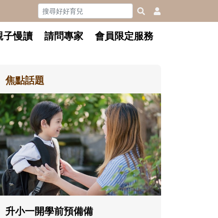
親子慢讀
請問專家
會員限定服務
焦點話題
和孩子一
懂父親的
沒有人天
在一次次
著孩子一
體遊戲，
決問題的
升小一開學前預備備