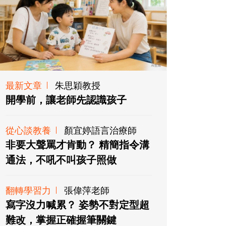
最新文章
朱思穎教授
開學前，讓老師先認識孩子
從心談教養
顏宜婷語言治療師
非要大聲罵才肯動？ 精簡指令溝
通法，不吼不叫孩子照做
翻轉學習力
張偉萍老師
寫字沒力喊累？ 姿勢不對定型超
難改，掌握正確握筆關鍵