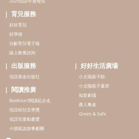
小太陽親子書房
閱讀推廣
知新劇場
Bookstart閱讀起步走
農人餐桌
信誼幼兒文學獎
Green & Safe
信誼兒童動畫獎
小袋鼠說故事劇團
service@hsin-yi.org.tw
信誼好好育兒
小太陽親子館
小太陽親子書房
(02)2396-5305轉2345 (週一～週五 9:00～18:00)
認識信誼
合作洽談
智慧財產權聲明
本網站建議使用IE9(含以上)或 Google Chrome 版本瀏覽器
信誼基金會/上誼文化實業股份有限公司 版權所有 ©