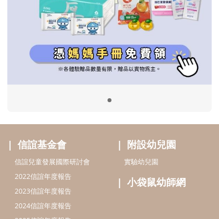
信誼基金會
附設幼兒園
信誼兒童發展國際研討會
實驗幼兒園
2022信誼年度報告
小袋鼠幼師網
2023信誼年度報告
2024信誼年度報告
2025信誼年度報告
育兒服務
好好育兒
好孕袋
分齡育兒電子報
線上教養諮詢
出版服務
好好生活廣場
信誼基金出版社
小太陽親子館