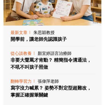
最新文章
朱思穎教授
開學前，讓老師先認識孩子
從心談教養
顏宜婷語言治療師
非要大聲罵才肯動？ 精簡指令溝通法，
不吼不叫孩子照做
翻轉學習力
張偉萍老師
寫字沒力喊累？ 姿勢不對定型超難改，
掌握正確握筆關鍵