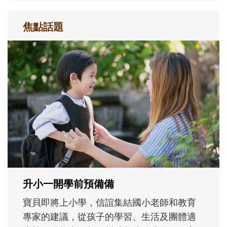
焦點話題
和孩子一起長大的那個男人│讀懂父親的
不同模樣
沒有人天生就擅長當爸爸！男人總是在一次
次「前所未有」的體驗中，跟著孩子一起長
大。從給予安全感的肢體遊戲，到獨立自
主、角色認同及解決問題的能力養成。爸爸
正嘗試用不同的模樣，參與孩子每個重要的
成長歷程。