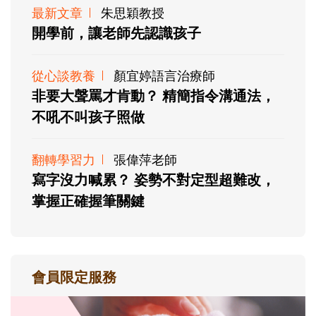
最新文章
朱思穎教授
開學前，讓老師先認識孩子
從心談教養
顏宜婷語言治療師
非要大聲罵才肯動？ 精簡指令溝通法，
不吼不叫孩子照做
翻轉學習力
張偉萍老師
寫字沒力喊累？ 姿勢不對定型超難改，
掌握正確握筆關鍵
會員限定服務