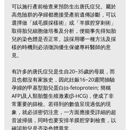
可以施行產前檢查來預防生出唐氏症兒。屬於
高危險群的孕婦都應接受產前遺傳診斷，可以
選擇做「絨毛膜採樣術」或「羊膜腔穿刺術」
取得胎兒細胞做培養及分析，便能事先得知胎
兒的染色體是否正常。該採用哪一種方法及採
樣的時機則必須徵詢優生保健專科醫師的意
見。
有許多的唐氏症兒是生自20~35歲的母親，而
且也都沒有家族史，因此妊娠16~20週間抽驗
孕婦的甲基型胎兒蛋白(α-fetoprotein; 簡稱
AFP)及人類胎盤生殖激素(β-HCG)，便成了非
常重要的篩檢。若得到的數值呈現過低的現
象，就必須密切注意，一方面應接受詳細的超
音波掃描，同時也要安排羊膜腔穿刺檢查，以
確認胎兒是否染色體異常。