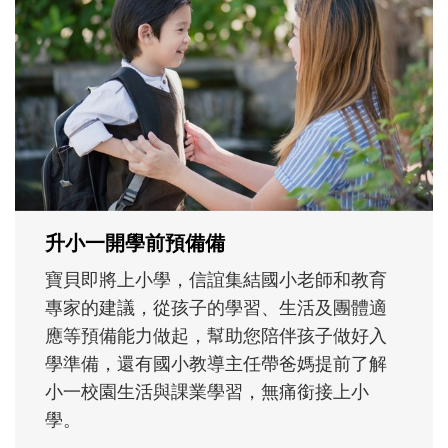
和孩子一起長大的那個男人│讀懂父親的
不同模樣
沒有人天生就擅長當爸爸！男人總是在一次
次「前所未有」的體驗中，跟著孩子一起長
大。從給予安全感的肢體遊戲，到獨立自
主、角色認同及解決問題的能力養成。爸爸
正嘗試用不同的模樣，參與孩子每個重要的
成長歷程。