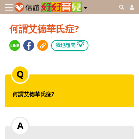
何謂艾德華氏症?
💡
我也想問
何謂艾德華氏症?