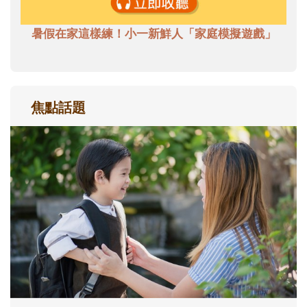
暑假在家這樣練！小一新鮮人「家庭模擬遊戲」
焦點話題
和孩子一起長大的那個男人│讀懂父親的
不同模樣
沒有人天生就擅長當爸爸！男人總是在一次
次「前所未有」的體驗中，跟著孩子一起長
大。從給予安全感的肢體遊戲，到獨立自
主、角色認同及解決問題的能力養成。爸爸
正嘗試用不同的模樣，參與孩子每個重要的
成長歷程。