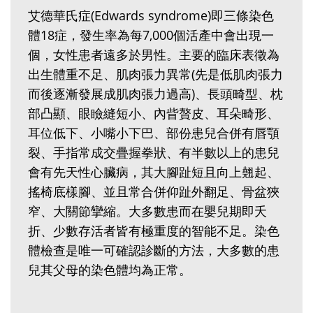
艾德華氏症(Edwards syndrome)即三條染色
體18症，發生率為每7,000個活產中會出現一
個，女性患者遠多於男性。主要的臨床表徵為
出生體重不足、肌肉張力異常(先是低肌肉張力
而後逐漸發展成肌肉張力過高)、長頭畸型、枕
部凸顯、眼瞼縫短小、內眥贅皮、耳朵畸形、
耳位低下、小嘴小下巴、部份患兒合併有唇顎
裂、手指常成交疊握拳狀、有半數以上的患兒
會有先天性心臟病，其大腳趾短且向上翹起、
搖椅底樣腳、並且常合併仰趾外翻足、骨盆狹
窄、大關節攣縮。大多數患而在嬰兒期即夭
折、少數存活者皆有極重度的智能不足。染色
體檢查是唯一可確認診斷的方法，大多數的患
兒其父母的染色體均為正常。