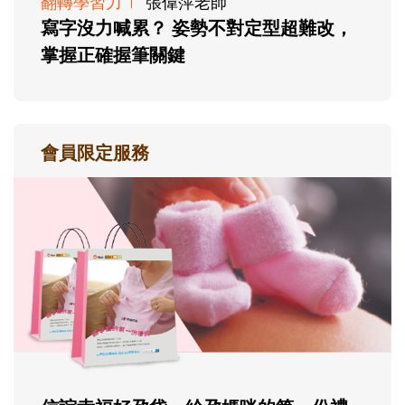
翻轉學習力
張偉萍老師
寫字沒力喊累？ 姿勢不對定型超難改，
掌握正確握筆關鍵
會員限定服務