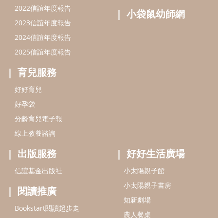
線上教養諮詢
出版服務
好好生活廣場
信誼基金出版社
小太陽親子館
小太陽親子書房
閱讀推廣
知新劇場
Bookstart閱讀起步走
農人餐桌
信誼幼兒文學獎
Green & Safe
信誼兒童動畫獎
小袋鼠說故事劇團
service@hsin-yi.org.tw
信誼好好育兒
小太陽親子館
小太陽親子書房
(02)2396-5305轉2345 (週一～週五 9:00～18:00)
認識信誼
合作洽談
智慧財產權聲明