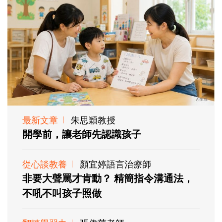
最新文章
朱思穎教授
開學前，讓老師先認識孩子
從心談教養
顏宜婷語言治療師
非要大聲罵才肯動？ 精簡指令溝通法，
不吼不叫孩子照做