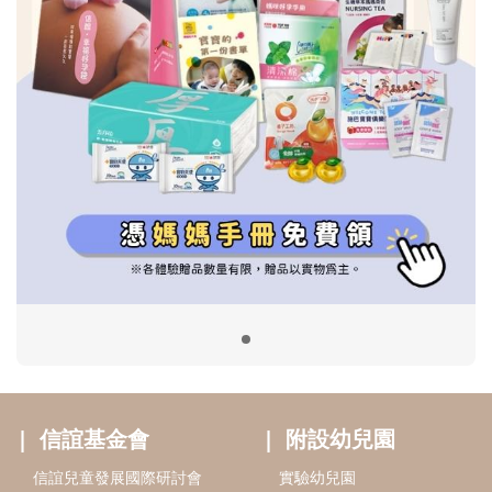
信誼基金會
附設幼兒園
信誼兒童發展國際研討會
實驗幼兒園
2022信誼年度報告
小袋鼠幼師網
2023信誼年度報告
2024信誼年度報告
2025信誼年度報告
育兒服務
好好育兒
好孕袋
分齡育兒電子報