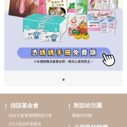
信誼基金會
附設幼兒園
信誼兒童發展國際研討會
實驗幼兒園
2022信誼年度報告
小袋鼠幼師網
2023信誼年度報告
2024信誼年度報告
2025信誼年度報告
育兒服務
好好育兒
好孕袋
分齡育兒電子報
線上教養諮詢