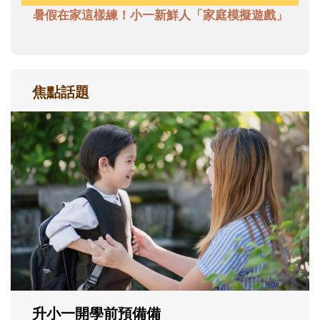
暑假在家這樣練！小一新鮮人「家庭模擬遊戲」
焦點話題
和孩子一起長大的那個男人│讀懂父親的
不同模樣
沒有人天生就擅長當爸爸！男人總是在一次
次「前所未有」的體驗中，跟著孩子一起長
大。從給予安全感的肢體遊戲，到獨立自
主、角色認同及解決問題的能力養成。爸爸
正嘗試用不同的模樣，參與孩子每個重要的
成長歷程。