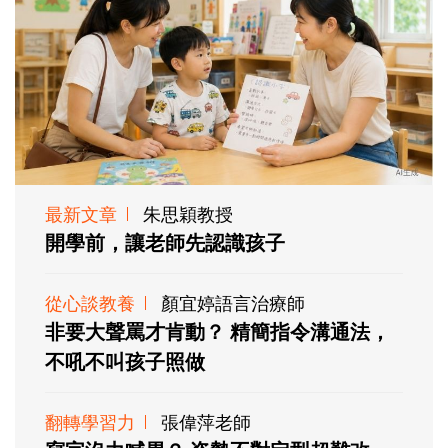
最新文章
朱思穎教授
開學前，讓老師先認識孩子
從心談教養
顏宜婷語言治療師
非要大聲罵才肯動？ 精簡指令溝通法，
不吼不叫孩子照做
翻轉學習力
張偉萍老師