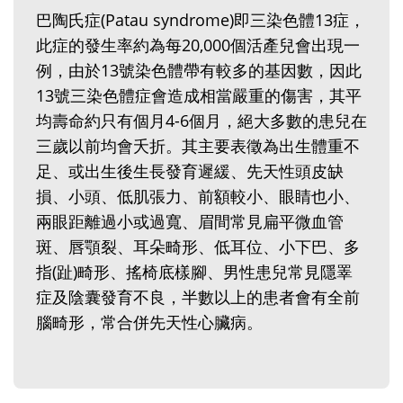
巴陶氏症(Patau syndrome)即三染色體13症，
此症的發生率約為每20,000個活產兒會出現一
例，由於13號染色體帶有較多的基因數，因此
13號三染色體症會造成相當嚴重的傷害，其平
均壽命約只有個月4-6個月，絕大多數的患兒在
三歲以前均會夭折。其主要表徵為出生體重不
足、或出生後生長發育遲緩、先天性頭皮缺
損、小頭、低肌張力、前額較小、眼睛也小、
兩眼距離過小或過寬、眉間常見扁平微血管
斑、唇顎裂、耳朵畸形、低耳位、小下巴、多
指(趾)畸形、搖椅底樣腳、男性患兒常見隱睪
症及陰囊發育不良，半數以上的患者會有全前
腦畸形，常合併先天性心臟病。