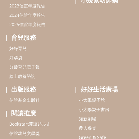
出版服務
好好生活廣場
信誼基金出版社
小太陽親子館
小太陽親子書房
閱讀推廣
知新劇場
Bookstart閱讀起步走
農人餐桌
信誼幼兒文學獎
Green & Safe
信誼兒童動畫獎
小袋鼠說故事劇團
service@hsin-yi.org.tw
信誼好好育兒
小太陽親子館
小太陽親子書房
(02)2396-5305轉2345 (週一～週五 9:00～18:00)
認識信誼
合作洽談
智慧財產權聲明
本網站建議使用IE9(含以上)或 Google Chrome 版本瀏覽器