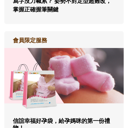
寫字沒力喊累？ 姿勢不對定型超難改，
掌握正確握筆關鍵
會員限定服務
信誼幸福好孕袋，給孕媽咪的第一份禮
物！