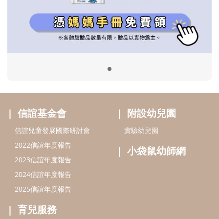
信誼兒童發展國際研討會
實驗幼兒園
2022信誼年度報告
小袋鼠幼師網
2023信誼年度報告
2024信誼年度報告
2025信誼年度報告
育兒服務
好好育兒
好孕袋
分齡育兒電子報
線上教養諮詢
出版服務
好好生活廣場
信誼基金出版社
小太陽親子館
小太陽親子書房
閱讀推廣
知新劇場