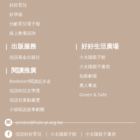
Bookstart閱讀起步走
農人餐桌
信誼幼兒文學獎
Green & Safe
信誼兒童動畫獎
小袋鼠說故事劇團
service@hsin-yi.org.tw
信誼好好育兒
小太陽親子館
小太陽親子書房
(02)2396-5305轉2345 (週一～週五 9:00～18:00)
認識信誼
合作洽談
智慧財產權聲明
本網站建議使用IE9(含以上)或 Google Chrome 版本瀏覽器
信誼基金會/上誼文化實業股份有限公司 版權所有 ©