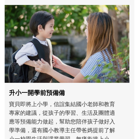
和孩子一起長大的那個男人│讀懂父親的
不同模樣
沒有人天生就擅長當爸爸！男人總是在一次
次「前所未有」的體驗中，跟著孩子一起長
大。從給予安全感的肢體遊戲，到獨立自
主、角色認同及解決問題的能力養成。爸爸