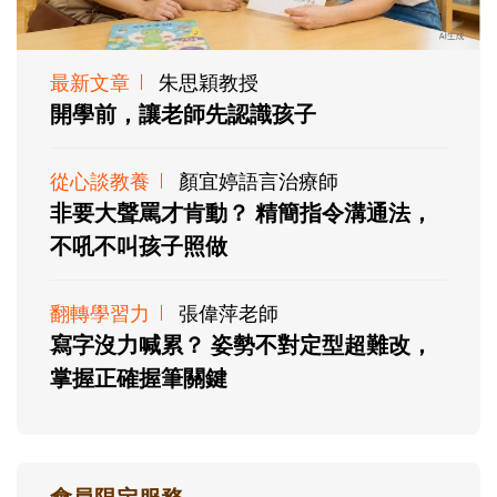
最新文章
朱思穎教授
開學前，讓老師先認識孩子
從心談教養
顏宜婷語言治療師
非要大聲罵才肯動？ 精簡指令溝通法，
不吼不叫孩子照做
翻轉學習力
張偉萍老師
寫字沒力喊累？ 姿勢不對定型超難改，
掌握正確握筆關鍵