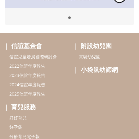
2024信誼年度報告
2025信誼年度報告
育兒服務
好好育兒
好孕袋
分齡育兒電子報
線上教養諮詢
出版服務
好好生活廣場
信誼基金出版社
小太陽親子館
小太陽親子書房
閱讀推廣
知新劇場
Bookstart閱讀起步走
農人餐桌
信誼幼兒文學獎
Green & Safe
信誼兒童動畫獎