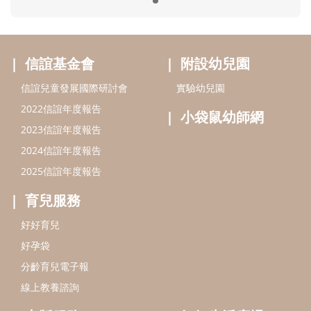
育兒服務
好好育兒
好孕袋
分齡育兒電子報
線上教養諮詢
出版服務
好好生活廣場
信誼基金出版社
小太陽親子館
小太陽親子書房
閱讀推廣
知新劇場
Bookstart閱讀起步走
農人餐桌
信誼幼兒文學獎
Green & Safe
信誼兒童動畫獎
小袋鼠說故事劇團