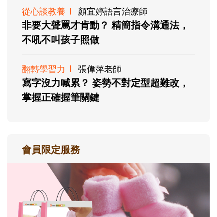
從心談教養
顏宜婷語言治療師
非要大聲罵才肯動？ 精簡指令溝通法，
不吼不叫孩子照做
翻轉學習力
張偉萍老師
寫字沒力喊累？ 姿勢不對定型超難改，
掌握正確握筆關鍵
會員限定服務