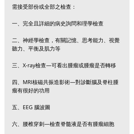
需接受部份或全部之檢查：
一、完全且詳細的病史詢問和理學檢查
二、神經學檢查，有關記憶、思考能力、視覺
聽力、平衡及肌力等
三、X-ray檢查—可看出腫瘤或腫瘤是否轉移
四、MRI核磁共振造影術—對診斷腦及脊柱腫
瘤有很好的功用
五、EEG 腦波圖
六、腰椎穿刺—檢查脊髓液是否有腫瘤細胞