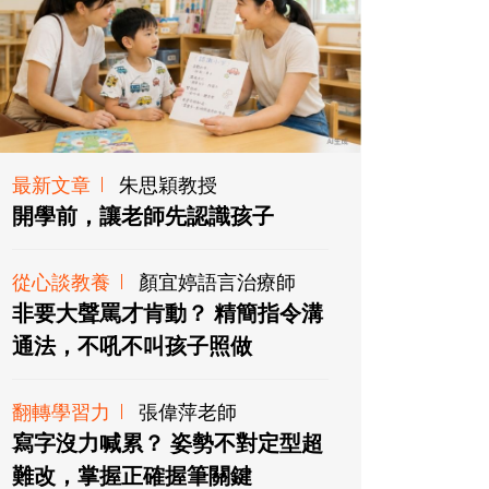
最新文章
朱思穎教授
開學前，讓老師先認識孩子
從心談教養
顏宜婷語言治療師
非要大聲罵才肯動？ 精簡指令溝
通法，不吼不叫孩子照做
翻轉學習力
張偉萍老師
寫字沒力喊累？ 姿勢不對定型超
難改，掌握正確握筆關鍵