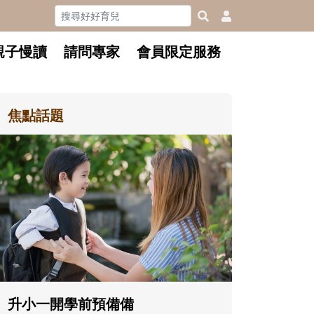
親子慢讀
請問專家
會員限定服務
焦點話題
和孩子一起長大的那個男人│讀
懂父親的不同模樣
沒有人天生就擅長當爸爸！男人總是
在一次次「前所未有」的體驗中，跟
著孩子一起長大。從給予安全感的肢
體遊戲，到獨立自主、角色認同及解
決問題的能力養成。爸爸正嘗試用不