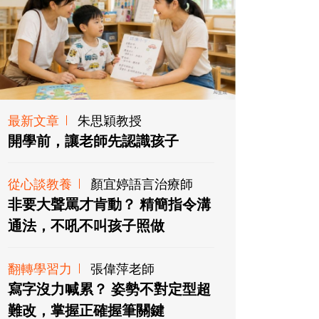
最新文章
朱思穎教授
開學前，讓老師先認識孩子
從心談教養
顏宜婷語言治療師
非要大聲罵才肯動？ 精簡指令溝
通法，不吼不叫孩子照做
翻轉學習力
張偉萍老師
寫字沒力喊累？ 姿勢不對定型超
難改，掌握正確握筆關鍵