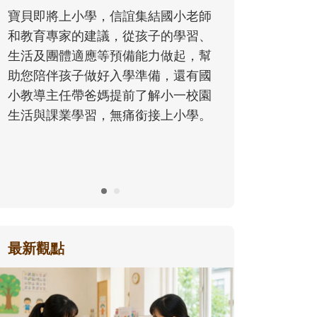
同的模樣，
寶貝即將上小學，信誼集結國小老師
歷程。
和教育專家的建議，從孩子的學習、
生活及團體適應等預備能力做起，幫
助您陪伴孩子做好入學準備，還有國
小教導主任帶爸媽提前了解小一校園
生活與課業學習，無痛銜接上小學。
最新觀點