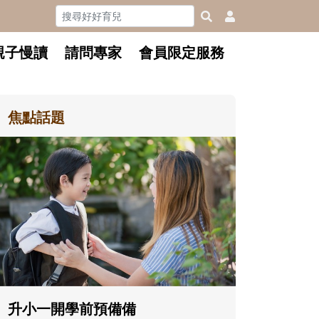
親子慢讀
請問專家
會員限定服務
焦點話題
和孩子一起
懂父親的不
沒有人天生
在一次次「
著孩子一起
體遊戲，到
決問題的能
升小一開學前預備備