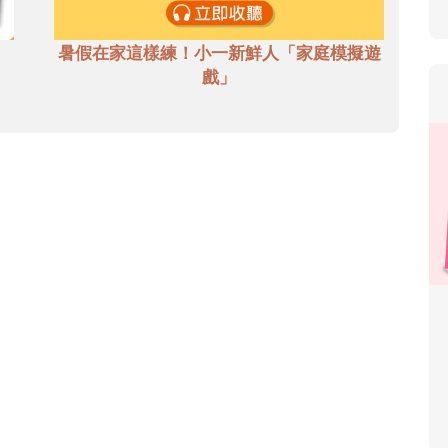
暑假在家這樣練！小一新鮮人「家庭模擬遊
戲」