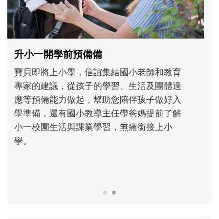
和孩子一起長大的那個男人│讀懂父親的
不同模樣
沒有人天生就擅長當爸爸！男人總是在一次
次「前所未有」的體驗中，跟著孩子一起長
大。從給予安全感的肢體遊戲，到獨立自
主、角色認同及解決問題的能力養成。爸爸
正嘗試用不同的模樣，參與孩子每個重要的
成長歷程。