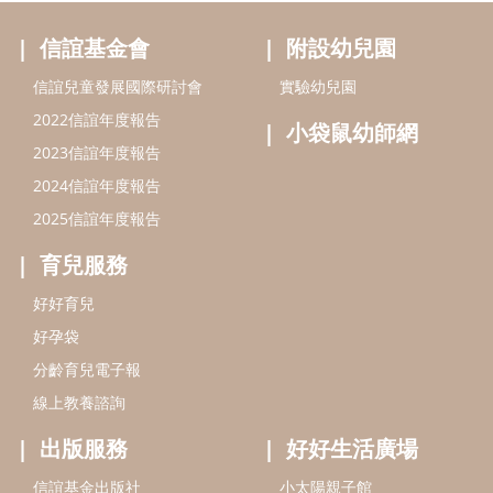
好好育兒
好孕袋
分齡育兒電子報
線上教養諮詢
出版服務
好好生活廣場
信誼基金出版社
小太陽親子館
小太陽親子書房
閱讀推廣
知新劇場
Bookstart閱讀起步走
農人餐桌
信誼幼兒文學獎
Green & Safe
信誼兒童動畫獎
小袋鼠說故事劇團
service@hsin-yi.org.tw
信誼好好育兒
小太陽親子館
小太陽親子書房