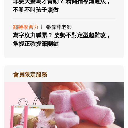
非要大聲罵才肯動？ 精簡指令溝通法，
不吼不叫孩子照做
翻轉學習力
張偉萍老師
寫字沒力喊累？ 姿勢不對定型超難改，
掌握正確握筆關鍵
會員限定服務