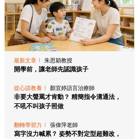
最新文章
朱思穎教授
開學前，讓老師先認識孩子
從心談教養
顏宜婷語言治療師
非要大聲罵才肯動？ 精簡指令溝通法，
不吼不叫孩子照做
翻轉學習力
張偉萍老師
寫字沒力喊累？ 姿勢不對定型超難改，