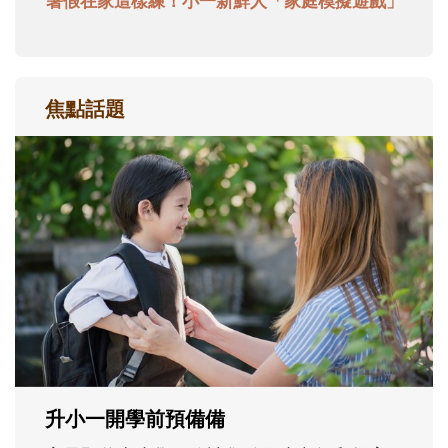
暑假在家這樣練！小一新鮮人「家庭模擬遊戲」
焦點話題
和孩子一起長大的那個男人│讀懂父親的
不同模樣
沒有人天生就擅長當爸爸！男人總是在一次
次「前所未有」的體驗中，跟著孩子一起長
大。從給予安全感的肢體遊戲，到獨立自
主、角色認同及解決問題的能力養成。爸爸
正嘗試用不同的模樣，參與孩子每個重要的
成長歷程。