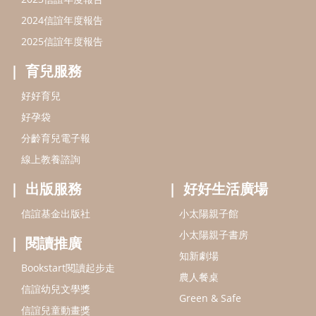
出版服務
好好生活廣場
信誼基金出版社
小太陽親子館
小太陽親子書房
閱讀推廣
知新劇場
Bookstart閱讀起步走
農人餐桌
信誼幼兒文學獎
Green & Safe
信誼兒童動畫獎
小袋鼠說故事劇團
service@hsin-yi.org.tw
信誼好好育兒
小太陽親子館
小太陽親子書房
(02)2396-5305轉2345 (週一～週五 9:00～18:00)
認識信誼
合作洽談
智慧財產權聲明
本網站建議使用IE9(含以上)或 Google Chrome 版本瀏覽器
信誼基金會/上誼文化實業股份有限公司 版權所有 ©