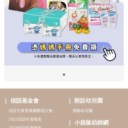
信誼基金會
附設幼兒園
信誼兒童發展國際研討會
實驗幼兒園
2022信誼年度報告
小袋鼠幼師網
2023信誼年度報告
2024信誼年度報告
2025信誼年度報告
育兒服務
好好育兒
好孕袋
分齡育兒電子報
線上教養諮詢