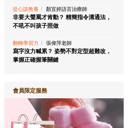
從心談教養
顏宜婷語言治療師
非要大聲罵才肯動？ 精簡指令溝通法，
不吼不叫孩子照做
翻轉學習力
張偉萍老師
寫字沒力喊累？ 姿勢不對定型超難改，
掌握正確握筆關鍵
會員限定服務