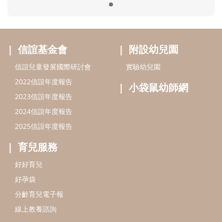
2025信誼年度報告
育兒服務
好好育兒
好孕袋
分齡育兒電子報
線上教養諮詢
出版服務
好好生活廣場
信誼基金出版社
小太陽親子館
小太陽親子書房
閱讀推廣
知新劇場
Bookstart閱讀起步走
農人餐桌
信誼幼兒文學獎
Green & Safe
信誼兒童動畫獎
小袋鼠說故事劇團