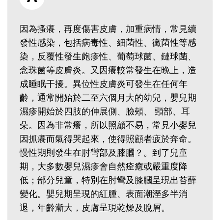
因為搔癢，再度傷害皮膚，加重病情，常見續
發性感染，包括病毒性、細菌性、黴菌性等感
染，反覆性發生皰疹性、葡萄球菌、鏈球菌、
念珠菌等皮膚炎。又因癢較常發生在晚上，造
成睡眠干擾。異位性皮膚炎可發生在任何年
齡，通常開始於二至六個月大的幼兒，嬰兒期
濕疹開始於四肢的伸展側、臉頰、 頸部、耳
朵。因為非常癢，所以照顧不易，常見小嬰兒
因抓癢而氣得哭起來，使得照顧者疲於奔命。
慢性期則發生在肘彎部及膝膕？。到了兒童
期，大多數嬰兒濕疹會自然痊癒或嚴重度降
低；部分兒童，特別在肘彎及膝膕呈現出苔蘚
變化。嬰兒期呈現的紅腫、表面潮溼多半消
退，年齡漸大，皮膚呈現乾燥及脫屑。