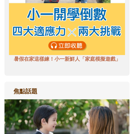
暑假在家這樣練！小一新鮮人「家庭模擬遊戲」
焦點話題
和孩子一起長大的那個男人│讀懂父親的
不同模樣