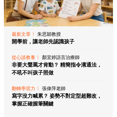
最新文章
朱思穎教授
開學前，讓老師先認識孩子
從心談教養
顏宜婷語言治療師
非要大聲罵才肯動？ 精簡指令溝通法，
不吼不叫孩子照做
翻轉學習力
張偉萍老師
寫字沒力喊累？ 姿勢不對定型超難改，
掌握正確握筆關鍵