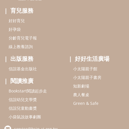
小太陽親子書房
閱讀推廣
知新劇場
Bookstart閱讀起步走
農人餐桌
信誼幼兒文學獎
Green & Safe
信誼兒童動畫獎
小袋鼠說故事劇團
service@hsin-yi.org.tw
信誼好好育兒
小太陽親子館
小太陽親子書房
(02)2396-5305轉2345 (週一～週五 9:00～18:00)
認識信誼
合作洽談
智慧財產權聲明
本網站建議使用IE9(含以上)或 Google Chrome 版本瀏覽器
信誼基金會/上誼文化實業股份有限公司 版權所有 ©