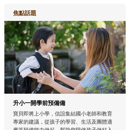
焦點話題
和孩子一起長大的那個男人│讀懂父親的
不同模樣
沒有人天生就擅長當爸爸！男人總是在一次
次「前所未有」的體驗中，跟著孩子一起長
大。從給予安全感的肢體遊戲，到獨立自
主、角色認同及解決問題的能力養成。爸爸
正嘗試用不同的模樣，參與孩子每個重要的
成長歷程。