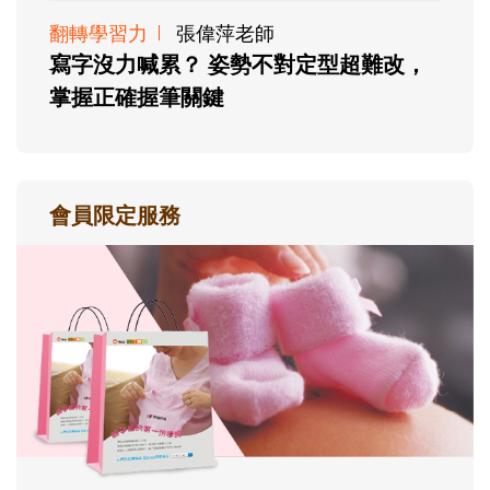
翻轉學習力
張偉萍老師
寫字沒力喊累？ 姿勢不對定型超難改，
掌握正確握筆關鍵
會員限定服務