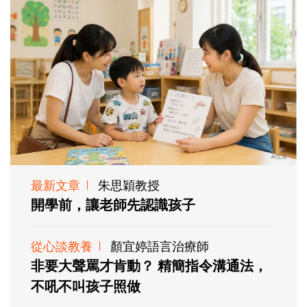
最新文章
朱思穎教授
開學前，讓老師先認識孩子
從心談教養
顏宜婷語言治療師
非要大聲罵才肯動？ 精簡指令溝通法，
不吼不叫孩子照做