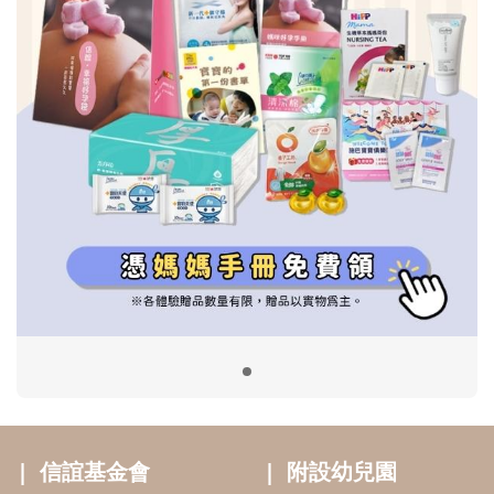
信誼基金會
附設幼兒園
信誼兒童發展國際研討會
實驗幼兒園
2022信誼年度報告
小袋鼠幼師網
2023信誼年度報告
2024信誼年度報告
2025信誼年度報告
育兒服務
好好育兒
好孕袋