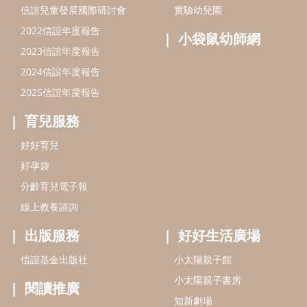
分齡育兒電子報
線上教養諮詢
出版服務
好好生活廣場
信誼基金出版社
小太陽親子館
小太陽親子書房
閱讀推廣
知新劇場
Bookstart閱讀起步走
農人餐桌
信誼幼兒文學獎
Green & Safe
信誼兒童動畫獎
小袋鼠說故事劇團
service@hsin-yi.org.tw
信誼好好育兒
小太陽親子館
小太陽親子書房
(02)2396-5305轉2345 (週一～週五 9:00～18:00)