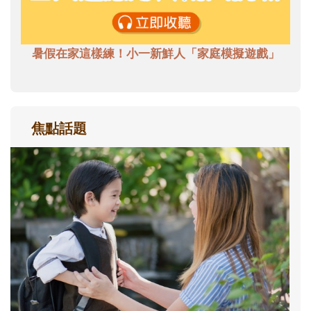
暑假在家這樣練！小一新鮮人「家庭模擬遊戲」
焦點話題