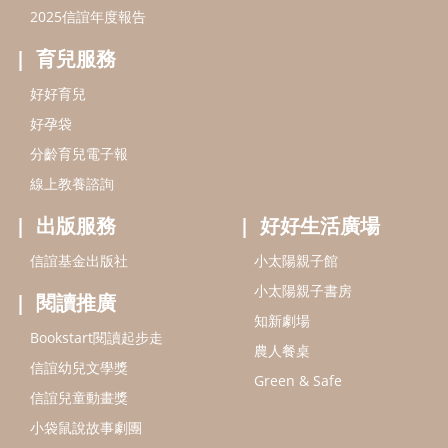
信誼基金出版社
小太陽親子館
小太陽親子書房
閱讀推廣
知新劇場
Bookstart閱讀起步走
農人餐桌
信誼幼兒文學獎
Green & Safe
信誼兒童動畫獎
小袋鼠說故事劇團
service@hsin-yi.org.tw
信誼好好育兒
小太陽親子館
小太陽親子書房
(02)2396-5305轉2345 (週一～週五 9:00～18:00)
認識信誼
合作洽談
智慧財產權聲明
本網站建議使用IE9(含以上)或 Google Chrome 版本瀏覽器
信誼基金會/上誼文化實業股份有限公司 版權所有 ©