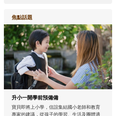
焦點話題
和孩子一起長大的那個男人│讀懂父親的
不同模樣
沒有人天生就擅長當爸爸！男人總是在一次
次「前所未有」的體驗中，跟著孩子一起長
大。從給予安全感的肢體遊戲，到獨立自
主、角色認同及解決問題的能力養成。爸爸
正嘗試用不同的模樣，參與孩子每個重要的
成長歷程。