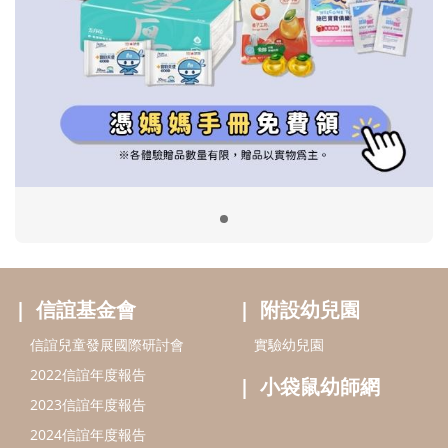
信誼基金會
附設幼兒園
信誼兒童發展國際研討會
實驗幼兒園
2022信誼年度報告
小袋鼠幼師網
2023信誼年度報告
2024信誼年度報告
2025信誼年度報告
育兒服務
好好育兒
好孕袋
分齡育兒電子報
線上教養諮詢
出版服務
好好生活廣場