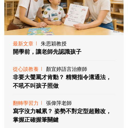
最新文章
朱思穎教授
開學前，讓老師先認識孩子
從心談教養
顏宜婷語言治療師
非要大聲罵才肯動？ 精簡指令溝通法，
不吼不叫孩子照做
翻轉學習力
張偉萍老師
寫字沒力喊累？ 姿勢不對定型超難改，
掌握正確握筆關鍵